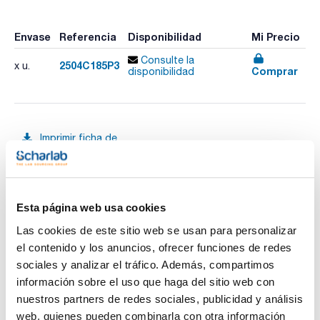
Envase
Referencia
Disponibilidad
Mi Precio
Consulte la
2504C185P3
x u.
Comprar
disponibilidad
Imprimir ficha de
producto
Características
Descripción : ProntoSIL 60-3-C18 H 3µm 250x4,0mm
Fase : C18 H
Tamaño de poro (Å) : 60
Tamaño de partícula (μm) : 3
Esta página web usa cookies
Ver más
Longitud (mm) : 250
Diámetro interno (mm) : 4
Las cookies de este sitio web se usan para personalizar
Pack (u.) : 1
el contenido y los anuncios, ofrecer funciones de redes
Scharlab le ofrece las columnas originales ProntoSIL
sociales y analizar el tráfico. Además, compartimos
fabricadas por BISCHOFF Chromatography. Se trata de una
Documentación técnica
información sobre el uso que haga del sitio web con
sílica esférica ultrapura (99,999%).
Estrictos controles de fabricación garantizan una gran
nuestros partners de redes sociales, publicidad y análisis
constancia en: distribución de partícula y de poro, tamaño y
TDS / Ficha técnica
COA
web, quienes pueden combinarla con otra información
volumen de poro y área superficial.