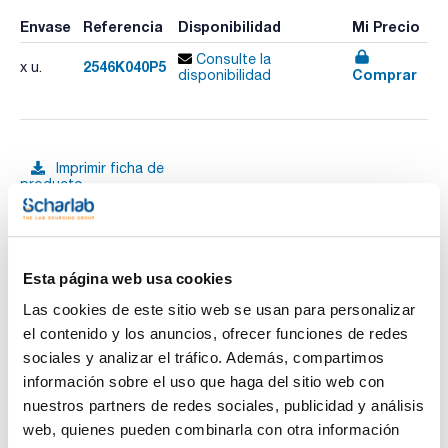
Envase
Referencia
Disponibilidad
Mi Precio
Consulte la
2546K040P5
x u.
Comprar
disponibilidad
Imprimir ficha de
producto
Características
Descripción : ProntoSIL 300-5-C4 5µm 250x4,6mm
Fase : C4
Tamaño de poro (Å) : 300
Tamaño de partícula (μm) : 5
Ver más
Esta página web usa cookies
Longitud (mm) : 250
Diámetro interno (mm) : 4,6
Las cookies de este sitio web se usan para personalizar
Pack (u.) : 1
el contenido y los anuncios, ofrecer funciones de redes
Scharlab le ofrece las columnas originales ProntoSIL
sociales y analizar el tráfico. Además, compartimos
fabricadas por BISCHOFF Chromatography. Se trata de una
Documentación técnica
sílica esférica ultrapura (99,999%).
información sobre el uso que haga del sitio web con
Estrictos controles de fabricación garantizan una gran
nuestros partners de redes sociales, publicidad y análisis
constancia en: distribución de partícula y de poro, tamaño y
TDS / Ficha técnica
COA
volumen de poro y área superficial.
web, quienes pueden combinarla con otra información
Es un material extremadamente reproducible, fiable y con
Regístrate para
Regístrate para