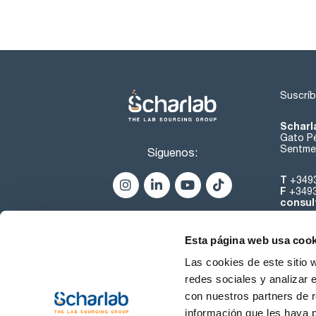
Suscríb
Scharl
Gato Pé
Sentmen
Síguenos:
T
+349
F
+349
consul
Esta página web usa cook
Las cookies de este sitio 
redes sociales y analizar 
con nuestros partners de r
Sobre 
información que les haya 