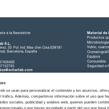
Material de 
ete a la Newsletter
Productos qu
Microbiología
ab S.L.
Vidrio, cuarz
rez, 33. Pol. Ind. Mas d’en Cisa E08181
at, Barcelona, España
Cromatografí
Equipos
Consumible
37456400
37152765
Seguridad e h
tas@scharlab.com
ies
web se usan para personalizar el contenido y los anuncios, ofrec
el tráfico. Además, compartimos información sobre el uso que ha
edes sociales, publicidad y análisis web, quienes pueden combin
nosotros
Eventos
Contacta
Noticias
Trabaja con nos
proporcionado o que hayan recopilado a partir del uso que haya