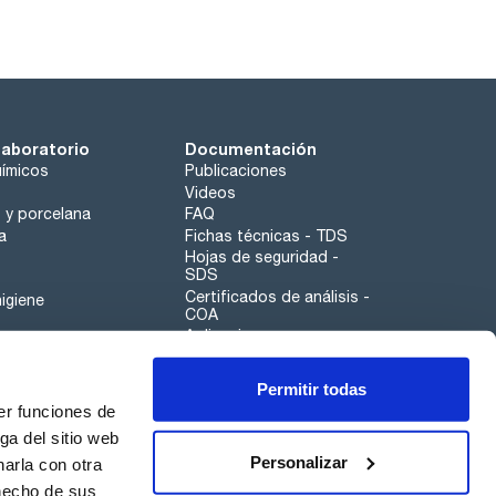
laboratorio
Documentación
ímicos
Publicaciones
Videos
o y porcelana
FAQ
a
Fichas técnicas - TDS
Hojas de seguridad -
SDS
Certificados de análisis -
igiene
COA
Aplicaciones
Tabla Periódica
Permitir todas
Scharlau leathergoods
er funciones de
Canal de denuncias
ga del sitio web
Personalizar
arla con otra
otros
 hecho de sus