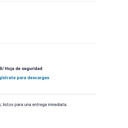
 alta calidad que proporciona una alta
uncionales y un end-capping total.
se. Para garantizar la reproducibilidad lote a
laboratorio. KromaPhase resuelve la inmensa
/ Hoja de seguridad
gístrate para descargas
listos para una entrega inmediata.