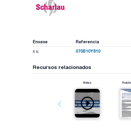
Envase
Referencia
070B10Y810
x u.
Recursos relacionados
Vídeo
Publi