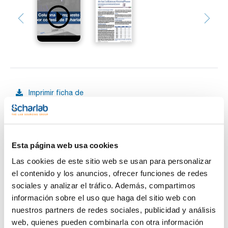
Imprimir ficha de
producto
Características
Fase : SIL
Tamaño de particula (µm) : 10
Tamaño de poro (Å) : 100
Longitud (mm) : 150
Esta página web usa cookies
Ver más
Diámetro interno (mm) : 8
Pack (u.) : 1
Las cookies de este sitio web se usan para personalizar
KromaPhase está basado en una sílica esférica ultra pura de
el contenido y los anuncios, ofrecer funciones de redes
alta calidad que proporciona una alta reproducibilidad y
sociales y analizar el tráfico. Además, compartimos
estabilidad química usando silanos monofuncionales y un
Documentación técnica
end-capping total.
información sobre el uso que haga del sitio web con
Sin cambiar su método puede sustituir KromaSil por
nuestros partners de redes sociales, publicidad y análisis
KromaPhase. Para garantizar la reproducibilidad lote a lote
TDS / Ficha técnica
COA
cada lote se somete a controles específicos.
web, quienes pueden combinarla con otra información