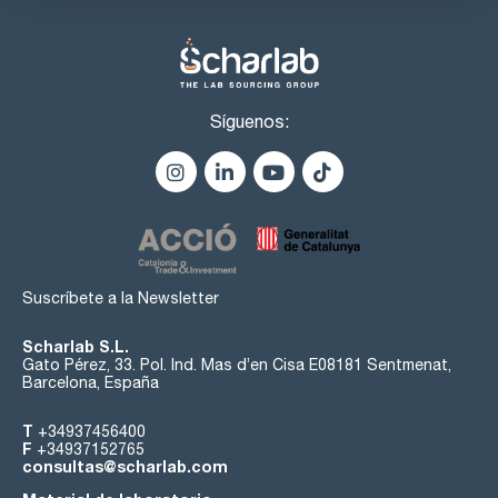
('endcapped'). Estable en un amplio rango de pH (pH 1-10).
Presenta máxima hidrofobicidad combinada con una máxima
selectividad polar. La actividad silanofílica es muy baja.
Compuestos muy básicos como la Amitriptilina pueden ser
eluídos en fases móviles neutras con excelente simetría de
pico. Sus aplicaciones típicas se encuentran en la Industria
Farmacéutica en la separación de compuestos ácidos o
Síguenos:
básicos. Presenta una selectividad alternativa a la clásica de
una columna C18 general.
El relleno C18 SH está completamente desactivado
('endcapped'). Es el C18 de ProntoSIL con la máxima carga
de carbono por lo que presenta excelente selectividad y
estabilidad incluso a pH 1. Puede usarse en la separación
cis/trans de algunos isómeros.
- ProntoPEARL NPPsub2: partículas no porosas, 1.5µm, para
moléculas grandes. Sin endcapping
Suscríbete a la Newsletter
Scharlab S.L.
Gato Pérez, 33. Pol. Ind. Mas d’en Cisa E08181 Sentmenat,
Barcelona, España
T
+34937456400
F
+34937152765
consultas@scharlab.com