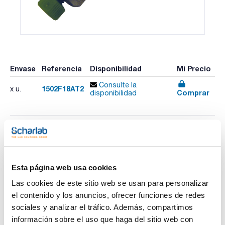
Envase
Referencia
Disponibilidad
Mi Precio
Consulte la
1502F18AT2
x u.
Comprar
disponibilidad
Imprimir ficha de
producto
Características
Fase : C18 ace-EPS
Esta página web usa cookies
Tamaño de particula (µm) : 2,2
Tamaño de poro (Å) : 120
Las cookies de este sitio web se usan para personalizar
Longitud (mm) : 150
Ver más
el contenido y los anuncios, ofrecer funciones de redes
Diámetro interno (mm) : 2
Pack (u.) : 1
sociales y analizar el tráfico. Además, compartimos
Las columnas ProntoPEARL han sido diseñadas para
información sobre el uso que haga del sitio web con