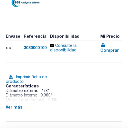
Envase
Referencia
Disponibilidad
Mi Precio
Consulte la
3080000100
x u.
Comprar
disponibilidad
Imprimir ficha de
producto
Características
Diámetro externo : 1/8"
Diámetro interno : 0,080"
Máxima presión (psi) : 3.000
Longitud (") : 100
Ver más
Código color : Natural
Pack (u.) : 1
Las tuberías de PEEK de Trajan están especialmente
diseñadas para su uso en técnicas LC, LC-MS y