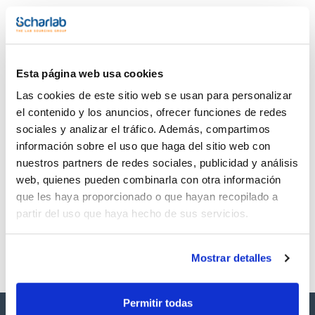
automatización. Ofrecen una alternativa flexible a las
Documentación técnica
tuberías de acero inoxidable en aplicaciones de alta presión.
Estas tuberías resisten temperaturas de hasta 100ºC en uso
continuo, presiones de hasta 10.000psi (según diámetro) y
TDS / Ficha técnica
COA
pH de entre 2 y 14.
Excelente resistencia química a los disolventes más
Regístrate para
Regístrate para
Esta página web usa cookies
comunes. Bioinerte y biocompatible.
descargas
descargas
Están codificados por colores según los estándares de la
SDS/ Hoja de seguridad
Las cookies de este sitio web se usan para personalizar
industria para una fácil identificación del diámetro. Libres de
colorantes de lixiviación. Paredes interiores lisas y diámetros
el contenido y los anuncios, ofrecer funciones de redes
Regístrate para
internos precisos.
descargas
sociales y analizar el tráfico. Además, compartimos
información sobre el uso que haga del sitio web con
nuestros partners de redes sociales, publicidad y análisis
Los productos marcados con esta imagen son
productos marca Scharlau habitualmente en stock,
web, quienes pueden combinarla con otra información
listos para una entrega inmediata.
que les haya proporcionado o que hayan recopilado a
partir del uso que haya hecho de sus servicios.
Mostrar detalles
Permitir todas