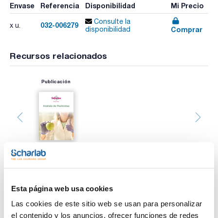
Envase
Referencia
Disponibilidad
Mi Precio
Consulte la
032-006279
x u.
Comprar
disponibilidad
Recursos relacionados
Publicación
Esta página web usa cookies
Imprimir ficha de
producto
Características
Las cookies de este sitio web se usan para personalizar
Volumen (µl) : 250
el contenido y los anuncios, ofrecer funciones de redes