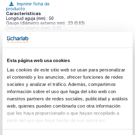
Imprimir ficha de
producto
Características
Longitud aguja (mm) : 50
Gauge (diámetro externo mm) : 23 (0,63)
Diámetro interno (mm) : 0,32
Tipo punta : Biselada
Ver más
Pack (u.) : 5
Adecuadas para bombas de jeringa y dispensadores.
Especificaciones:
- Precisión y reproducibilidad: ±1%
Esta página web usa cookies
- D.E. del barril de vidrio borosilicato: 1ml - 8,8mm, 2,5ml -
Documentación técnica
10,8mm, 5ml - 13,7mm, 10ml - 18mm, 25ml - 27mm, 50ml -
Las cookies de este sitio web se usan para personalizar
32,6mm, 100ml - 40,6mm
- Long. escala: 60mm
el contenido y los anuncios, ofrecer funciones de redes
TDS / Ficha técnica
COA
- Long. barril: 106mm
sociales y analizar el tráfico. Además, compartimos
- Long. total (émbolo a cero): 120mm
Regístrate para
Regístrate para
- Conexión émbolo: 6-32UNC hembra
información sobre el uso que haga del sitio web con
descargas
descargas
- Conexión frontal: 7/16UNEF macho
SDS/ Hoja de seguridad
nuestros partners de redes sociales, publicidad y análisis
- Temperatura máx.: aguja fija o luer 70°C, aguja recambiable o
Luer Lock 120°C
web, quienes pueden combinarla con otra información
Regístrate para
descargas
que les haya proporcionado o que hayan recopilado a
partir del uso que haya hecho de sus servicios.
Los productos marcados con esta imagen son
productos marca Scharlau habitualmente en stock,