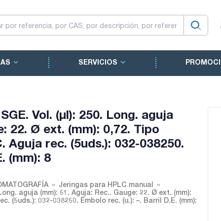
CAS
SERVICIOS
PROMOCI
GE. Vol. (µl): 250. Long. aguja
: 22. Ø ext. (mm): 0,72. Tipo
 Aguja rec. (5uds.): 032-038250.
E. (mm): 8
OMATOGRAFÍA
Jeringas para HPLC manual
Long. aguja (mm): 51. Aguja: Rec.. Gauge: 22. Ø ext. (mm):
. (5uds.): 032-038250. Émbolo rec. (u.): –. Barril D.E. (mm):