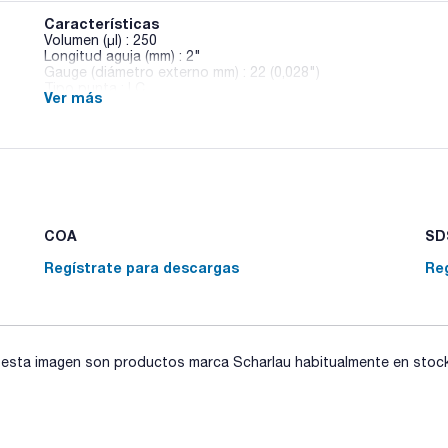
Características
Volumen (µl) : 250
Longitud aguja (mm) : 2"
Gauge (diámetro externo mm) : 22 (0,028")
Tipo punta : LC
Ver más
Modelo : 250R-LC
Aguja de recambio : 038250
Émbolo de recambio : -
Pack (u.) : 1
Precisión y reproducibilidad: ±1%.
Máx. temperatura: 70°C (aguja fija), 120°C (ag. recambiable).
COA
SDS
Regístrate para descargas
Re
sta imagen son productos marca Scharlau habitualmente en stock, 