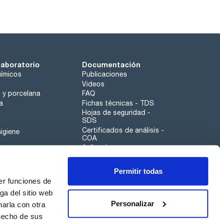
laboratorio
Documentación
ímicos
Publicaciones
Videos
o y porcelana
FAQ
a
Fichas técnicas - TDS
Hojas de seguridad -
SDS
Certificados de análisis -
igiene
COA
Aplicaciones
Tabla Periódica
Permitir todas
Scharlau leathergoods
er funciones de
Canal de denuncias
ga del sitio web
Personalizar
arla con otra
otros
 hecho de sus