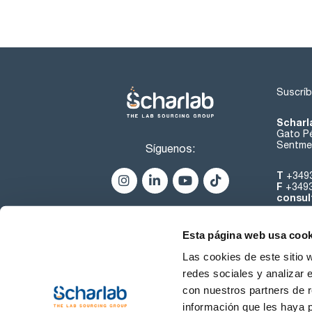
Suscríb
Scharl
Gato Pé
Sentmen
Síguenos:
T
+349
F
+349
consul
Esta página web usa cook
Las cookies de este sitio 
redes sociales y analizar 
con nuestros partners de r
Sobre 
información que les haya 