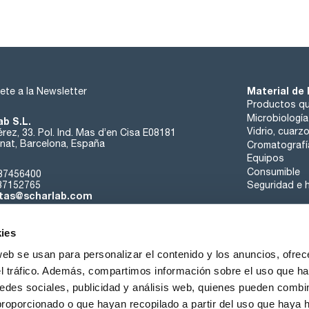
Material de 
ete a la Newsletter
Productos qu
Microbiología
ab S.L.
Vidrio, cuarz
rez, 33. Pol. Ind. Mas d’en Cisa E08181
at, Barcelona, España
Cromatografí
Equipos
Consumible
37456400
37152765
Seguridad e h
tas@scharlab.com
ies
web se usan para personalizar el contenido y los anuncios, ofrec
el tráfico. Además, compartimos información sobre el uso que ha
edes sociales, publicidad y análisis web, quienes pueden combin
nosotros
Eventos
Contacta
Noticias
Trabaja con nos
proporcionado o que hayan recopilado a partir del uso que haya