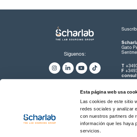
Suscríb
Scharl
Gato Pé
Sentmen
Síguenos:
T
+349
F
+349
consul
Esta página web usa cook
Las cookies de este sitio 
redes sociales y analizar 
con nuestros partners de r
Sobre 
información que les haya 
servicios.
Condiciones de uso
Cond