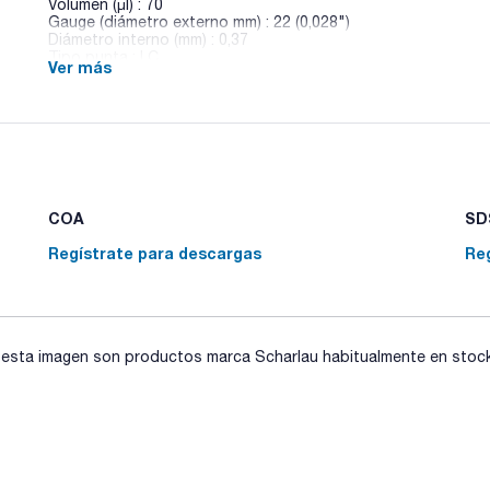
Volumen (µl) : 70
Gauge (diámetro externo mm) : 22 (0,028")
Diámetro interno (mm) : 0,37
Tipo punta : LC
Ver más
Pack (u.) : 5
Precisión y reproducibilidad: ±1%.
Long. Escala: 60mm.
Diámetro exterior barril: 8mm.
COA
SDS
Regístrate para descargas
Re
sta imagen son productos marca Scharlau habitualmente en stock, 