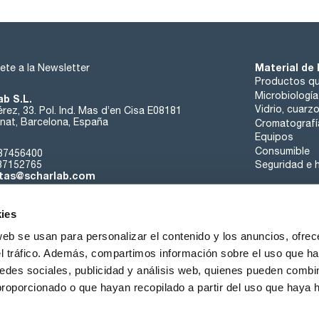
Material de 
ete a la Newsletter
Productos qu
Microbiología
ab S.L.
Vidrio, cuarz
rez, 33. Pol. Ind. Mas d’en Cisa E08181
at, Barcelona, España
Cromatografí
Equipos
Consumible
37456400
37152765
Seguridad e h
tas@scharlab.com
ies
web se usan para personalizar el contenido y los anuncios, ofrec
el tráfico. Además, compartimos información sobre el uso que ha
edes sociales, publicidad y análisis web, quienes pueden combin
nosotros
Eventos
Contacta
Noticias
Trabaja con nos
proporcionado o que hayan recopilado a partir del uso que haya
iciones de venta
Política de cookies
Política de privacidad