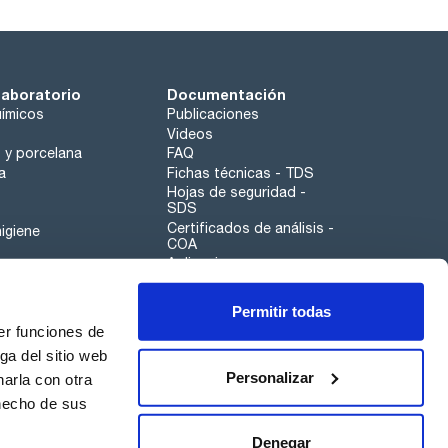
laboratorio
Documentación
ímicos
Publicaciones
Videos
o y porcelana
FAQ
a
Fichas técnicas - TDS
Hojas de seguridad -
SDS
Certificados de análisis -
igiene
COA
Aplicaciones
Tabla Periódica
Permitir todas
Scharlau leathergoods
er funciones de
Canal de denuncias
ga del sitio web
Personalizar
arla con otra
otros
 hecho de sus
Calidad
Sostenibilidad
Denegar