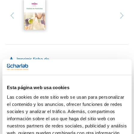
Imprimir ficha de
producto
Características
Longitud aguja (mm) : 50
Gauge (diámetro externo mm) : 26 (0,47)
Diámetro interno (mm) : 0,11
Esta página web usa cookies
Tipo punta : Biselada
Ver más
Pack (u.) : 5
Las cookies de este sitio web se usan para personalizar
Precisión y reproducibilidad: ±1%.
el contenido y los anuncios, ofrecer funciones de redes
Long. Escala: 54mm.
sociales y analizar el tráfico. Además, compartimos
información sobre el uso que haga del sitio web con
Documentación técnica
nuestros partners de redes sociales, publicidad y análisis
TDS / Ficha técnica
COA
web, quienes pueden combinarla con otra información