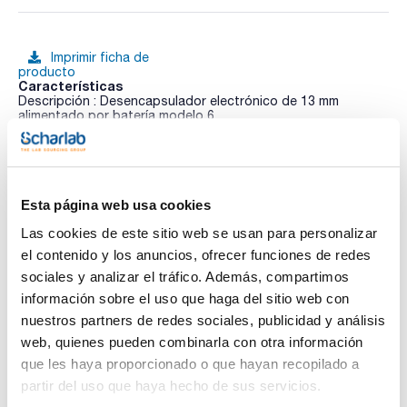
Imprimir ficha de
producto
Características
Descripción : Desencapsulador electrónico de 13 mm
alimentado por batería modelo 6
Pack (u.) : 1
Ver más
La gama de encapsuladores y desencapsuladores
electrónicos de Trajan se adaptan a viales estándar con
cápsulas de aluminio o de aluminio/acero. Tienen un ciclo
electrónico ajustable y un diseño ergonómico para reducir el
Esta página web usa cookies
esfuerzo y las lesiones en el brazo. Disponibles en tamaños
de 8 mm (solo encapsulador), 11 mm, 13 mm y 20 mm, con
Las cookies de este sitio web se usan para personalizar
Documentación técnica
motores sin escobillas, baterías de ion-litio de larga duración
el contenido y los anuncios, ofrecer funciones de redes
y controles fáciles de usar. La pantalla OLED muestra el
estado de la batería y los resultados del ciclo. Pueden
sociales y analizar el tráfico. Además, compartimos
TDS / Ficha técnica
COA
operarse mientras se cargan.
información sobre el uso que haga del sitio web con
Para capsulas flip-off, disponibles en 13 y 20 mm.
Regístrate para
Regístrate para
nuestros partners de redes sociales, publicidad y análisis
descargas
descargas
SDS/ Hoja de seguridad
web, quienes pueden combinarla con otra información
que les haya proporcionado o que hayan recopilado a
Regístrate para
descargas
partir del uso que haya hecho de sus servicios.