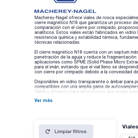
Macherey-Nagel ofrece viales de rosca especialm
cierre magnético N18 que garantiza un proceso d
comparación con el cierre por crimpado, proporci
analíticos. Estos viales están fabricados en vidrio 
resistencia química y estabilidad térmica, fundam
técnicas relacionadas.
El cierre magnético N18 cuenta con un septum más f
penetración de la aguja y reduce la fragmentación
aplicaciones como SPME (Solid Phase Micro Extract
para el imán, evitando que el vial lleno se despre
con cierre por crimpado debido a la convexidad de
Disponibles en vidrio transparente o ámbar para p
compatibles con una amplia gama de autosamplers
fiable y eficiente para laboratorios que exigen pr
Ver más
Viale
Limpiar filtros