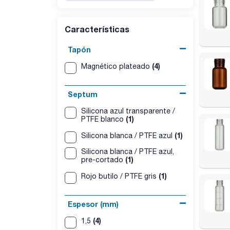
Características
Tapón
(4)
Magnético plateado
Septum
Silicona azul transparente /
(1)
PTFE blanco
(1)
Silicona blanca / PTFE azul
Silicona blanca / PTFE azul,
(1)
pre-cortado
(1)
Rojo butilo / PTFE gris
Espesor (mm)
(4)
1,5