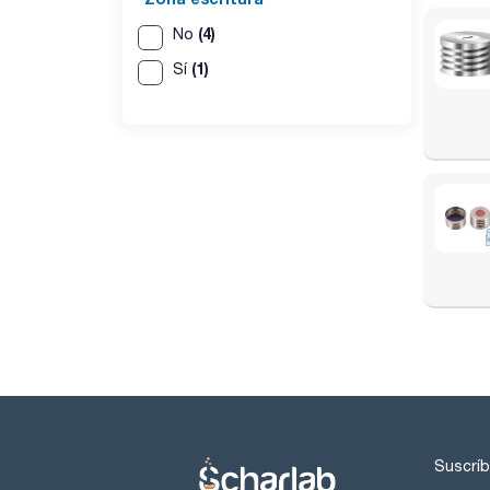
(4)
No
(1)
Sí
Suscríb