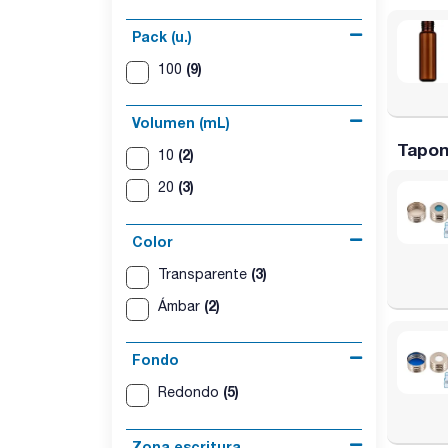
Pack (u.)
(9)
100
Volumen (mL)
Tapon
(2)
10
(3)
20
Color
(3)
Transparente
(2)
Ámbar
Fondo
(5)
Redondo
Zona escritura