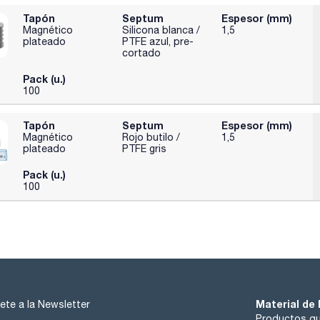
Tapón
Septum
Espesor (mm)
Magnético
Silicona blanca /
1,5
plateado
PTFE azul, pre-
cortado
Pack (u.)
100
Tapón
Septum
Espesor (mm)
Magnético
Rojo butilo /
1,5
plateado
PTFE gris
Pack (u.)
100
Material de 
ete a la Newsletter
Productos qu