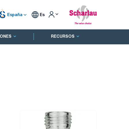
España
Es
ONES
RECURSOS