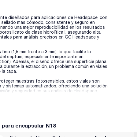
ente diseñados para aplicaciones de Headspace, con
e sellado más cómodo, consistente y seguro en
onando una mejor reproducibilidad en los resultados
borosilicato de clase hidrolítica I, asegurando alta
entales para análisis precisos en GC Headspace y
ino (1,5 mm frente a 3 mm), lo que facilita la
 del septum, especialmente importante en
ion). Además, el diseño ofrece una superficie plana
nda durante la extracción, un problema común en viales
 la tapa.
roteger muestras fotosensibles, estos viales son
 y sistemas automatizados, ofreciendo una solución
ecisión y seguridad en sus análisis de Headspace.
s para encapsular N18