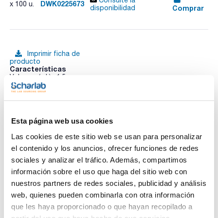
Consulte la
DWK0225673
x 100 u.
Comprar
disponibilidad
Imprimir ficha de
producto
Características
Volumen (mL) : 1,5
Color : Transparente
Zona escritura : No
Pack (u.) : 100
Ver más
Los viales snap DWK, fabricados con vidrio borosilicato tipo
Esta página web usa cookies
I, están diseñados para aplicaciones en HPLC. Su sistema de
anillo de presión elimina la necesidad de herramientas
Las cookies de este sitio web se usan para personalizar
encapsular y desencapsular. La abertura un 40 % más grande
facilita el acceso a la muestra y protege la aguja del
el contenido y los anuncios, ofrecer funciones de redes
Documentación técnica
autosampler. Se presentan en cajas de PP resellables y
sociales y analizar el tráfico. Además, compartimos
seguras, con opción de zona de escritura y marcas de
llenado para un etiquetado fácil. Son compatibles con
información sobre el uso que haga del sitio web con
TDS / Ficha técnica
COA
tapones a presión de plástico o cápsulas de aluminio de 11
nuestros partners de redes sociales, publicidad y análisis
mm.
Regístrate para
Regístrate para
web, quienes pueden combinarla con otra información
descargas
descargas
SDS/ Hoja de seguridad
que les haya proporcionado o que hayan recopilado a