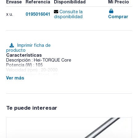
Envase
Referencia
Disponibilidad
Mi Precio
Consulte la
0195016041
x u.
Comprar
disponibilidad
Imprimir ficha de
producto
Características
Descripción : Hei-TORQUE Core
Potencia (W) : 105
Velocidad (rpm) : 20-2000
Torque máximo (Ncm) : 40
Ver más
Viscosidad máxima (mPas) : 10000
Controlador : Electrónico
Volumen máximo agitación (l) : 25
Peso (Kg) : 2,3
Dimensiones An x Al x Pr (mm) : 70x281,5x195
Pack (u.) : 1
Te puede interesar
Los nuevos potentes agitadores de varillas Serie Hei-
TORQUE disponen de una carcasa sellada, que cumple con la
clase alta de protección IP 42 (Hei-Torque Core) e IP 54 (Hei-
Torque Expert/Ultimate), para un funcionamiento libre de
mantenimiento las 24 horas, incluso en un entorno agresivo,