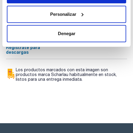
Disponen de pantalla a color, temporizador e interfaz
USB/RS-232.
Documentación técnica
Personalizar
Volumen de suministro:
TDS / Ficha técnica
COA
- Agitador Hei-Torque
- Varilla de fijación a soporte
Regístrate para
Regístrate para
- Cable USB (modelos Ultimate)
descargas
descargas
Denegar
- NO incluye varilla de agitación
SDS/ Hoja de seguridad
Regístrate para
descargas
Los productos marcados con esta imagen son
productos marca Scharlau habitualmente en stock,
listos para una entrega inmediata.