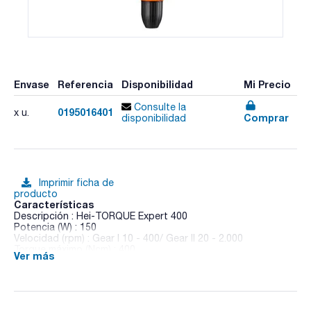
Envase
Referencia
Disponibilidad
Mi Precio
Consulte la
0195016401
x u.
Comprar
disponibilidad
Imprimir ficha de
producto
Características
Descripción : Hei-TORQUE Expert 400
Potencia (W) : 150
Velocidad (rpm) : Gear I 10 - 400/ Gear II 20 - 2.000
Torque máximo (Ncm) : 400
Ver más
Viscosidad máxima (mPas) : 250000
Controlador : Electrónico
Volumen máximo agitación (l) : 100
Peso (Kg) : 5,3
Dimensiones An x Al x Pr (mm) : 93x350x247