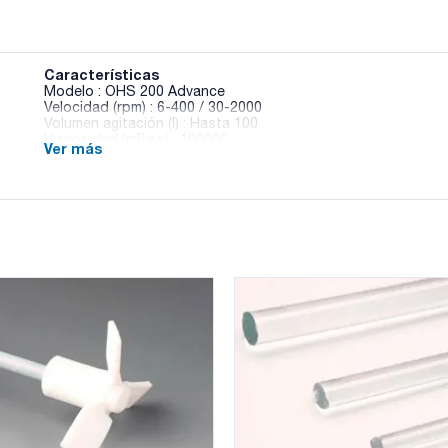
Características
Modelo : OHS 200 Advance
Velocidad (rpm) : 6-400 / 30-2000
Volumen agitación (l) : Hasta 100
Viscosidad (mPa·s) : 100000
Ver más
Potencia (W) : 190
Rango temperatura sensor (ºC) : -200 a +550
Resolución (°C) : 0,1
Peso (Kg) : 4,6
Dimensiones An x Al x Pr (mm) : 90x315x235
Pack (u.) : 1
Los nuevos agitadores de varilla OHS Advance están diseña
última generación para sus aplicaciones y para resistir el tra
Pantalla TFT de 3.5' que abarca una gran cantidad de inform
Temporizador para operaciones desatendidas.
Botón sencillo para navegar por el menú e iniciar/detener op
Sistema SmartChuck™ para cambiar el eje sin ninguna herram
Conexión WI-FI a la plataforma VELP Ermes para monitorear y 
Función de bloqueo de teclas para evitar cambios de parám
Monitoreo en tiempo real de par y gráfico de velocidad.
Conexión de la sonda Pt 100 para un control preciso de la t
Métodos programables para configurar hasta 4 rampas de ti
Sensor de vibraciones de última generación.