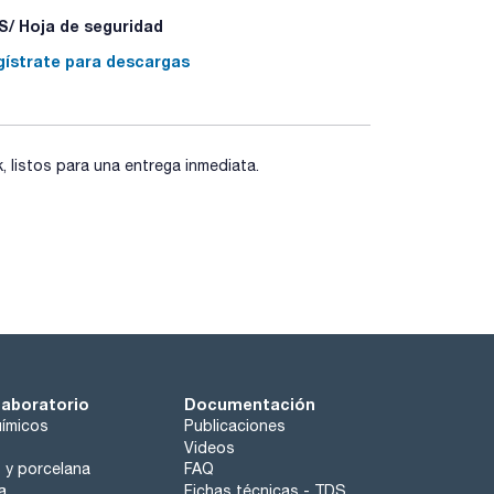
/ Hoja de seguridad
gístrate para descargas
listos para una entrega inmediata.
laboratorio
Documentación
ímicos
Publicaciones
Videos
o y porcelana
FAQ
a
Fichas técnicas - TDS