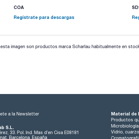
COA
SDS
Regístrate para descargas
Re
sta imagen son productos marca Scharlau habitualmente en stock, 
Material de 
ete a la Newsletter
Productos qu
Microbiología
ab S.L.
Vidrio, cuarz
rez, 33. Pol. Ind. Mas d’en Cisa E08181
at, Barcelona, España
Cromatografí