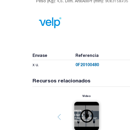
Peso (Kg): 4,6. Dim. AnxAlxPr (mm): 90x315x235
Envase
Referencia
0F20100480
x u.
Recursos relacionados
Vídeo