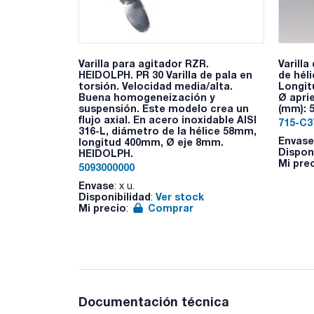
Varilla para agitador RZR.
Varill
HEIDOLPH. PR 30 Varilla de pala en
de héli
torsión. Velocidad media/alta.
Longitu
Buena homogeneización y
Ø apri
suspensión. Este modelo crea un
(mm): 
flujo axial. En acero inoxidable AISI
715-C3
316-L, diámetro de la hélice 58mm,
Envase
longitud 400mm, Ø eje 8mm.
Dispon
HEIDOLPH.
Mi pre
5093000000
Envase
: x u.
Disponibilidad
Ver stock
:
Mi precio
Comprar
:
Documentación técnica