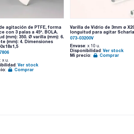
Portavarillas para varillas de 10 mm de diámetro máximo.
Protección IP 54.
a de agitación de PTFE, forma
Varilla de Vidrio de 3mm ø X
ce con 3 palas a 45º. BOLA.
longuitud para agitar Scharla
d (mm): 350. Ø varilla (mm): 6.
073-03200V
ete (mm): 4. Dimensiones
Envase
: x 10 u.
50x18x1,5
Disponibilidad
Ver stock
:
7806
Mi precio
Comprar
:
: x u.
ibilidad
Ver stock
:
cio
Comprar
: