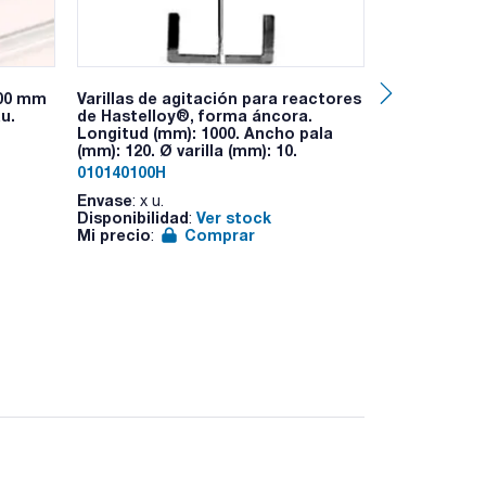
200 mm
Varillas de agitación para reactores
Vaso de prec
u.
de Hastelloy®, forma áncora.
graduado, vi
Longitud (mm): 1000. Ancho pala
12331. SCHA
(mm): 120. Ø varilla (mm): 10.
600. Ø (mm): 
010140100H
1033510112
Envase
Envase
: x u.
: x 10 
Disponibilidad
Ver stock
Disponibilid
:
Mi precio
Comprar
Mi precio
:
: