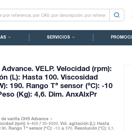
CAS
SERVICIOS
PROMOCI
 Advance. VELP. Velocidad (rpm):
ión (L): Hasta 100. Viscosidad
W): 190. Rango Tª sensor (ºC): -10
 Peso (Kg): 4,6. Dim. AnxAlxPr
 de varilla OHS Advance
cidad (rpm): 6-400 / 30-2000. Vol. agitación (L): Hasta
90. Rango Tª sensor (ºC): -10 a 370. Resolución (°C): 0,1.