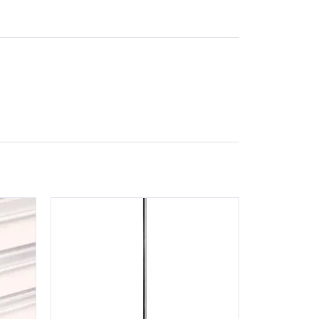
dos para ofrecer una potencia de agitación de
bajo continuo en entornos difíciles.
ación sobre las condiciones de trabajo.
eraciones.
ienta y con una sola mano.
controlar el instrumento en la nube.
etros no deseados.
emperatura.
empo / velocidad.