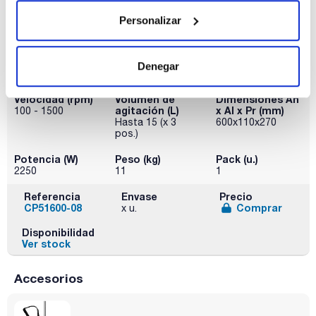
Personalizar
Modelo
Dim. placa
Rango de
AnxPr (mm)
temperaturas
SHP-200
(ºC)
160x160
Denegar
50 - 325
Velocidad (rpm)
Volumen de
Dimensiones An
agitación (L)
x Al x Pr (mm)
100 - 1500
Hasta 15 (x 3
600x110x270
pos.)
Potencia (W)
Peso (kg)
Pack (u.)
2250
11
1
Referencia
Envase
Precio
CP51600-08
Comprar
x u.
Disponibilidad
Ver stock
Accesorios