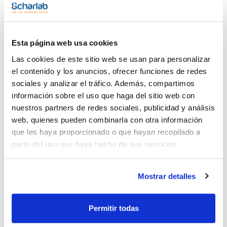
Volumen de agitación (L)
(1)
Hasta 15 (x 3 pos.)
Esta página web usa cookies
Dimensiones An x Al x Pr (mm)
Las cookies de este sitio web se usan para personalizar
(1)
600x110x270
el contenido y los anuncios, ofrecer funciones de redes
sociales y analizar el tráfico. Además, compartimos
información sobre el uso que haga del sitio web con
Potencia (W)
nuestros partners de redes sociales, publicidad y análisis
(1)
2250
web, quienes pueden combinarla con otra información
que les haya proporcionado o que hayan recopilado a
Peso (kg)
partir del uso que haya hecho de sus servicios.
(1)
11
Mostrar detalles
Permitir todas