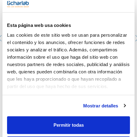
- Rearmable: tras un corte de corriente, el equipo reanuda su
funcionamiento con los mismos parámetros que tenía
anteriormente. Un indicador de la incidencia aparece en
pantalla.
- Muy silencioso para funcionamiento continuo.
Esta página web usa cookies
Datos técnicos:
Las cookies de este sitio web se usan para personalizar
- Potencia (W): 80.
- Movimiento: Rotación.
el contenido y los anuncios, ofrecer funciones de redes
- Rango vel (rpm): 10-100.
sociales y analizar el tráfico. Además, compartimos
- Resolución (rpm): 1.
Frascos ISO transparente, retrace code y doble escala
- Temporizador (min): 0-120.
graduada. SCHARLAU. Cap. (ml): 100. Rosca ISO: GL45,
información sobre el uso que haga del sitio web con
- Peso (kg): 8 (sin accesorio).
con tapón y anillo de vertido color azul
nuestros partners de redes sociales, publicidad y análisis
- Protección IP: IP 54
1033799005
web, quienes pueden combinarla con otra información
Envase
: x 10 u.
que les haya proporcionado o que hayan recopilado a
Disponibilidad
Ver stock
:
Mi precio
Comprar
:
partir del uso que haya hecho de sus servicios.
Mostrar detalles
Permitir todas
Documentación técnica