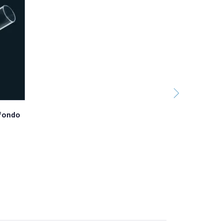
mplia gama de accesorios que los hacen ideales
tipos de tubos y contenedores.
r a una velocidad fija y en modalidad a contacto.
namiento, a contacto o en continuo.
dad variable y dos modos de funcionamiento, a
, un sistema de infrarrojos (IR) detecta la
No stress!'
 velocidad variable y dos modos de
ador digital, el usuario puede ajustar el tiempo
más importante y una simple programación de
 fondo
e debe superar la velocidad de 800 rpm, ya que