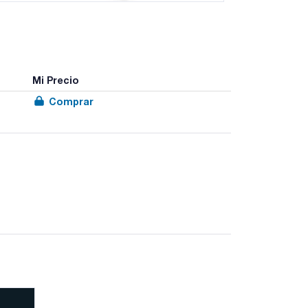
Mi Precio
Comprar
pos: RX3, ZX3, ZX4 y TX4. Todos ellos con
encia química y mejor manejo. El diseño
notable, y pueden usarse en muchas superficies.