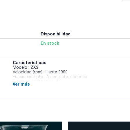
Disponibilidad
En stock
Características
Modelo : ZX3
Velocidad (rpm) : Hasta 3000
Funcionamiento : A contacto, continuo
Diámetro órbita (mm) : 4,5
Ver más
Pantalla : -
Temporizador : -
Potencia (W) : 15
Peso (Kg) : 2,7
Dimensiones An x Al x Pr (mm) : 150x130x165
Pack (u.) : 1
La serie de agitadores Vortex VELP está formada por 4 equi
estructura de polímero que proporciona una excelente resist
ergonómico y altamente innovador confiere una estabilidad 