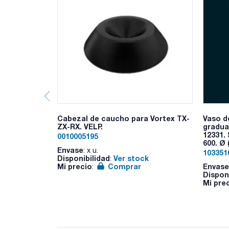
Cabezal de caucho para Vortex TX-
Vaso d
ZX-RX. VELP.
gradua
12331.
0010005195
600. Ø 
Envase
: x u.
103351
Disponibilidad
Ver stock
:
Mi precio
Comprar
Envase
:
Dispon
Mi pre