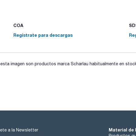
COA
SDS
Regístrate para descargas
Re
sta imagen son productos marca Scharlau habitualmente en stock, 
Material de 
ete a la Newsletter
Productos qu