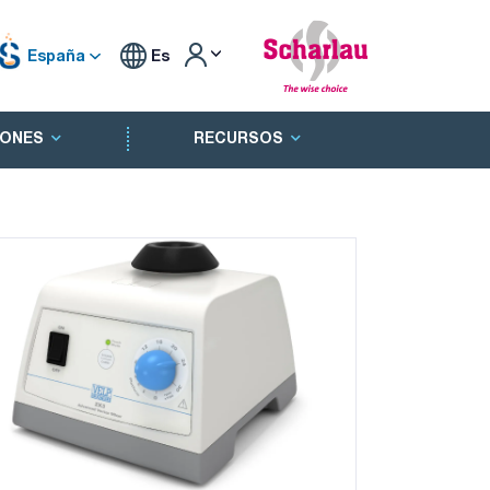
España
Es
ONES
RECURSOS