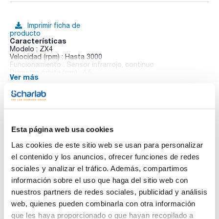
Imprimir ficha de
producto
Características
Modelo : ZX4
Velocidad (rpm) : Hasta 3000
Funcionamiento : Sensor infrarrojo, continuo
Diámetro órbita (mm) : 4,5
Ver más
Pantalla : -
Temporizador : -
Potencia (W) : 15
Peso (Kg) : 2,7
Dimensiones An x Al x Pr (mm) : 150x130x165
Pack (u.) : 1
Te puede interesar
Esta página web usa cookies
La serie de agitadores Vortex VELP está formada por 4
equipos: RX3, ZX3, ZX4 y TX4. Todos ellos con estructura de
Las cookies de este sitio web se usan para personalizar
polímero que proporciona una excelente resistencia química
el contenido y los anuncios, ofrecer funciones de redes
y mejor manejo. El diseño ergonómico y altamente innovador
confiere una estabilidad notable, y pueden usarse en muchas
sociales y analizar el tráfico. Además, compartimos
superficies.
información sobre el uso que haga del sitio web con
ZX3, ZX4 y TX4 ofrecen una gran flexibilidad, gracias a la
amplia gama de accesorios que los hacen ideales para
nuestros partners de redes sociales, publicidad y análisis
muchas aplicaciones, incluyendo la mezcla de muchos tipos
web, quienes pueden combinarla con otra información
de tubos y contenedores.
Vortex RX3 es una solución básica y moderna capaz de
que les haya proporcionado o que hayan recopilado a