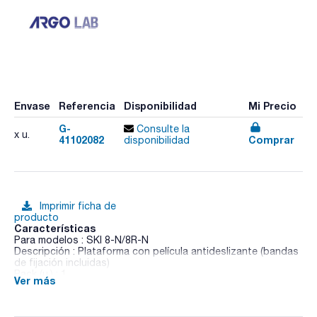
Envase
Referencia
Disponibilidad
Mi Precio
G-
Consulte la
x u.
41102082
Comprar
disponibilidad
Imprimir ficha de
producto
Características
Para modelos : SKI 8-N/8R-N
Descripción : Plataforma con película antideslizante (bandas
de fijación incluidas)
Pack (u.) : 1
Ver más
Los incubadores con agitación orbital SKI 4-N, SKI 8-N y
SKI8R-N combinan funciones de agitación y