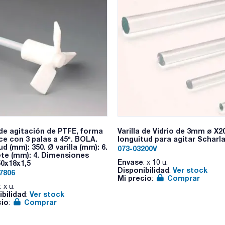
a de agitación de PTFE, forma
Varilla de Vidrio de 3mm ø X
ce con 3 palas a 45º. BOLA.
longuitud para agitar Scharla
d (mm): 350. Ø varilla (mm): 6.
073-03200V
ete (mm): 4. Dimensiones
Envase
: x 10 u.
50x18x1,5
Disponibilidad
Ver stock
:
7806
Mi precio
Comprar
:
: x u.
ibilidad
Ver stock
:
cio
Comprar
: