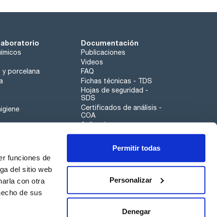
laboratorio
Documentación
ímicos
Publicaciones
Videos
o y porcelana
FAQ
a
Fichas técnicas - TDS
Hojas de seguridad -
SDS
Certificados de análisis -
igiene
COA
Aplicaciones
Tabla Periódica
Permitir todas
Scharlau leathergoods
er funciones de
Canal de denuncias
ga del sitio web
Personalizar
arla con otra
otros
 hecho de sus
Calidad
Sostenibilidad
Denegar