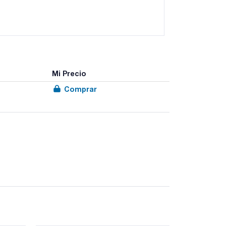
Mi Precio
Comprar
ta la potencia del agitador, el volumen de las
cas y los campos de aplicación de los ejes de