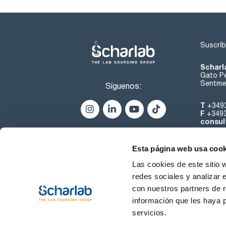
Suscríb
Scharl
Gato Pé
Sentmen
Síguenos:
T
+349
F
+349
consul
Esta página web usa cook
Las cookies de este sitio 
redes sociales y analizar 
con nuestros partners de r
Sobre 
información que les haya 
servicios.
Condiciones de uso
Cond