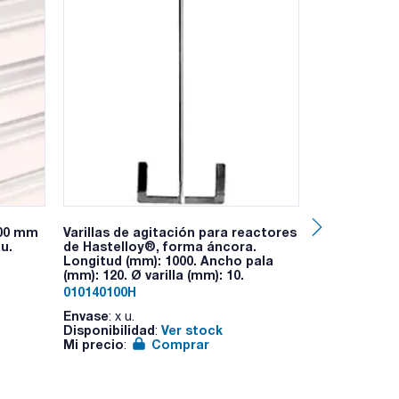
200 mm
Varillas de agitación para reactores
Vaso de prec
u.
de Hastelloy®, forma áncora.
graduado, vi
Longitud (mm): 1000. Ancho pala
12331. SCHA
(mm): 120. Ø varilla (mm): 10.
600. Ø (mm): 
010140100H
1033510112
Envase
Envase
: x u.
: x 10 
Disponibilidad
Ver stock
Disponibilid
:
Mi precio
Comprar
Mi precio
:
: