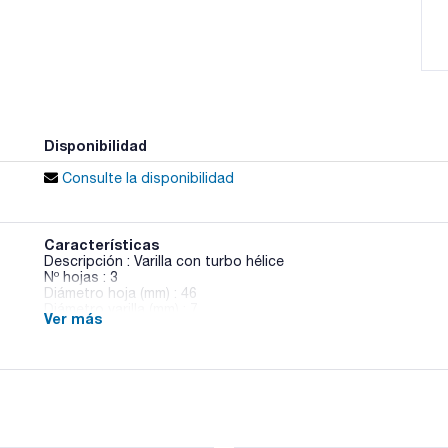
Disponibilidad
Consulte la disponibilidad
Características
Descripción : Varilla con turbo hélice
Nº hojas : 3
Diámetro hoja (mm) : 46
Diámetro varilla (mm) : 7
Ver más
Longitud varilla (mm) : 400
Velocidad (rpm) : 250 a >800
Viscosidad (mPa·s) : 1000 a 100000
Pack (u.) : 1
Varillas de acero inoxidable. Deben elegirse teniendo en cuen
muestras a agitar y su viscosidad. Las características técni
agitación se resumen a continuación.