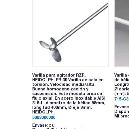
Varilla para agitador RZR.
Varill
HEIDOLPH. PR 30 Varilla de pala en
de héli
torsión. Velocidad media/alta.
Longitu
Buena homogeneización y
Ø apri
suspensión. Este modelo crea un
(mm): 
flujo axial. En acero inoxidable AISI
715-C3
316-L, diámetro de la hélice 58mm,
Envase
longitud 400mm, Ø eje 8mm.
Dispon
HEIDOLPH.
Mi pre
5093000000
Envase
: x u.