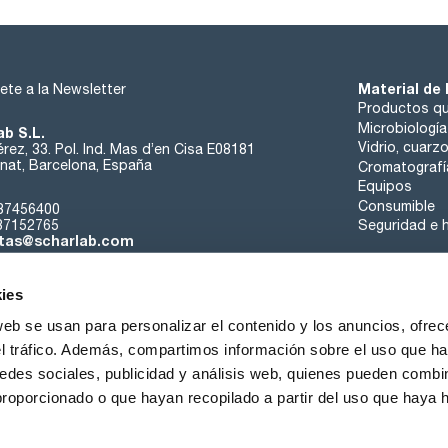
Material de 
ete a la Newsletter
Productos qu
Microbiología
ab S.L.
Vidrio, cuarz
rez, 33. Pol. Ind. Mas d’en Cisa E08181
at, Barcelona, España
Cromatografí
Equipos
Consumible
37456400
37152765
Seguridad e h
tas@scharlab.com
ies
web se usan para personalizar el contenido y los anuncios, ofrec
el tráfico. Además, compartimos información sobre el uso que ha
edes sociales, publicidad y análisis web, quienes pueden combin
nosotros
Eventos
Contacta
Noticias
Trabaja con nos
proporcionado o que hayan recopilado a partir del uso que haya
iciones de venta
Política de cookies
Política de privacidad