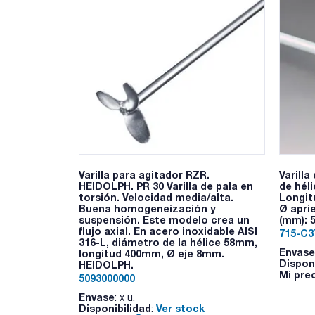
Varilla para agitador RZR.
Varill
HEIDOLPH. PR 30 Varilla de pala en
de héli
torsión. Velocidad media/alta.
Longitu
Buena homogeneización y
Ø apri
suspensión. Este modelo crea un
(mm): 
flujo axial. En acero inoxidable AISI
715-C3
316-L, diámetro de la hélice 58mm,
Envase
longitud 400mm, Ø eje 8mm.
Dispon
HEIDOLPH.
Mi pre
5093000000
Envase
: x u.
Disponibilidad
Ver stock
: