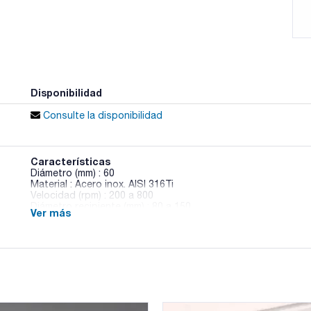
Disponibilidad
Consulte la disponibilidad
Características
Diámetro (mm) : 60
Material : Acero inox. AISI 316Ti
Velocidad (rpm) : 200 a 800
Diámetro recipiente (mm) : 80 a 150
Ver más
Pack (u.) : 1
Varillas para agitadores Hei-TORQUE y RZR 1