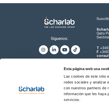
Suscríb
Scharl
Gato Pé
Sentmen
Síguenos:
T
+349
F
+349
consul
Esta página web usa cook
Las cookies de este sitio 
redes sociales y analizar 
con nuestros partners de r
Sobre 
información que les haya 
servicios.
Condiciones de uso
Cond