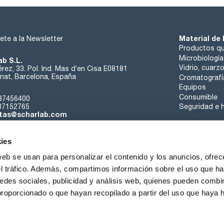
Material de 
ete a la Newsletter
Productos qu
Microbiología
ab S.L.
Vidrio, cuarz
rez, 33. Pol. Ind. Mas d’en Cisa E08181
at, Barcelona, España
Cromatografí
Equipos
Consumible
37456400
37152765
Seguridad e h
tas@scharlab.com
ies
web se usan para personalizar el contenido y los anuncios, ofrec
el tráfico. Además, compartimos información sobre el uso que ha
edes sociales, publicidad y análisis web, quienes pueden combin
nosotros
Eventos
Contacta
Noticias
Trabaja con nos
proporcionado o que hayan recopilado a partir del uso que haya
iciones de venta
Política de cookies
Política de privacidad