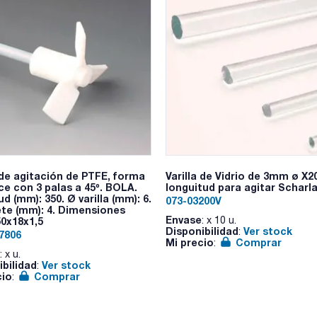
a de agitación de PTFE, forma
Varilla de Vidrio de 3mm ø X
ce con 3 palas a 45º. BOLA.
longuitud para agitar Scharla
d (mm): 350. Ø varilla (mm): 6.
073-03200V
ete (mm): 4. Dimensiones
Envase
: x 10 u.
50x18x1,5
Disponibilidad
Ver stock
:
7806
Mi precio
Comprar
:
: x u.
ibilidad
Ver stock
:
cio
Comprar
: