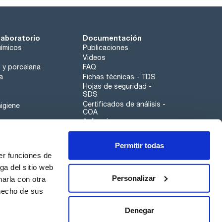
laboratorio
Documentación
ímicos
Publicaciones
Videos
o y porcelana
FAQ
a
Fichas técnicas - TDS
Hojas de seguridad -
SDS
Certificados de análisis -
igiene
COA
Aplicaciones
Tabla Periódica
Permitir todas
Scharlau leathergoods
er funciones de
Canal de denuncias
ga del sitio web
Personalizar
arla con otra
otros
 hecho de sus
Calidad
Sostenibilidad
Denegar