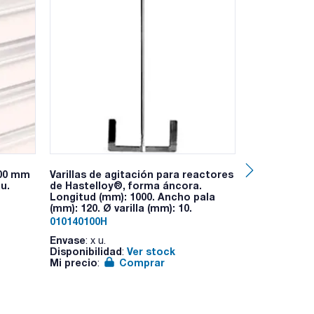
200 mm
Varillas de agitación para reactores
Vaso de prec
u.
de Hastelloy®, forma áncora.
graduado, vi
Longitud (mm): 1000. Ancho pala
12331. SCHA
(mm): 120. Ø varilla (mm): 10.
600. Ø (mm): 
010140100H
1033510112
Envase
Envase
: x u.
: x 10 
Disponibilidad
Ver stock
Disponibilid
:
Mi precio
Comprar
Mi precio
:
: