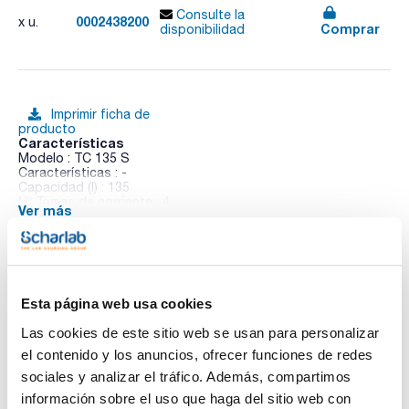
Consulte la
0002438200
x u.
Comprar
disponibilidad
Imprimir ficha de
producto
Características
Modelo : TC 135 S
Características : -
Capacidad (l) : 135
Nº Tomas de corriente : 4
Ver más
Estanterias : 3
Capacidad equipos BD 600 : 3
Dimensiones An x Al x Pr (mm) : 850x600x600
Peso (Kg) : 39
Pack (u.) : 1
Te puede interesar
- Incubadores refrigerados de 2 a 40ºC.
Esta página web usa cookies
- Estantes interiores y tomas eléctricas para conectar los
DBO BD600 u otros equipos.
Las cookies de este sitio web se usan para personalizar
- Voltaje: 220-240V / 50Hz
el contenido y los anuncios, ofrecer funciones de redes
sociales y analizar el tráfico. Además, compartimos
información sobre el uso que haga del sitio web con