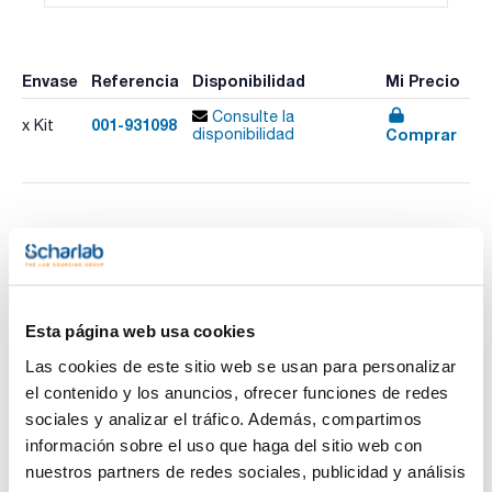
Envase
Referencia
Disponibilidad
Mi Precio
Consulte la
001-931098
x Kit
Comprar
disponibilidad
Imprimir ficha de
producto
Características
Test : Zinc
Referencia de Recambio : 001-931298
Rango de medida visual : 0 - 0,5 - 1 - 2 - 3 mg/L Zn2+
Esta página web usa cookies
Rango de medida fotométrico : 0,1-3,0 mg/L Zn2+
Ver más
Nº de Test : 120
Las cookies de este sitio web se usan para personalizar
Caducidad (años) : 1
el contenido y los anuncios, ofrecer funciones de redes
Método : Zincón
GHS : Sí
sociales y analizar el tráfico. Además, compartimos
Pack (u.) : Kit
información sobre el uso que haga del sitio web con
Documentación técnica
La gama de kits VISOCOLOR® ECO para análisis
nuestros partners de redes sociales, publicidad y análisis
colorimétricos y titrimétricos permite determinar parámetros