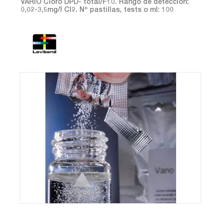
VARIO Cloro DPD- total/F10. Rango de detección:
0,02-3,5mg/l Cl2. Nº pastillas, tests o ml: 100