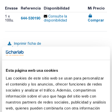
Envase
Referencia
Disponibilidad
Mi Precio
1 x
Consulte la
644-530190
Comprar
100u.
disponibilidad
Imprimir ficha de
producto
Características
Descripción : VARIO Cloro DPD- total/F10
Rango de detección : 0,02-3,5mg/l Cl2
Nº pastillas, tests o ml : 100
Pack (u.) : 1
Ver más
Esta página web usa cookies
Para el análisis rápido, sensible y fiable, con ayuda de la
Las cookies de este sitio web se usan para personalizar
gama de fotómetros Lovibond. Cada reactivo viene con
instrucciones de uso, detalle del principio de reacción, rango
el contenido y los anuncios, ofrecer funciones de redes
de detección y accesorios aconsejados para conseguir un
sociales y analizar el tráfico. Además, compartimos
nivel de detección óptimo. Los mismos reactivos darán
Documentación técnica
límites de sensibilidad diferentes en uno u otro fotómetro,
información sobre el uso que haga del sitio web con
con cubetas de mayor o menor paso de luz.
nuestros partners de redes sociales, publicidad y análisis
TDS / Ficha técnica
COA
web, quienes pueden combinarla con otra información