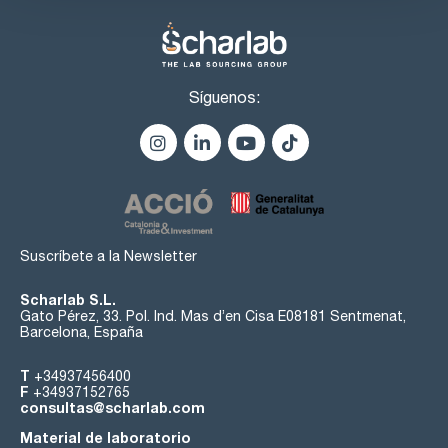
INCLUIDOS: tubos de ensayo de vidrio de 42x200mm con
cono NS29/32 (00A0000145), soporte para bloque
VA00000529 (VA00000532), condensador de aire con cono
esmerilado (0A00001041), funda de PTFE para conos 29/32
(043-111042) y campana antisalpicaduras (0A00001045).
Síguenos:
Hay una amplia gama de bloques de aluminio intercambiables
así como otros accesorios para el termorreactor
ECODryBlock.
Suscríbete a la Newsletter
Scharlab S.L.
Gato Pérez, 33. Pol. Ind. Mas d’en Cisa E08181 Sentmenat,
Barcelona, España
T
+34937456400
F
+34937152765
consultas@scharlab.com
Material de laboratorio