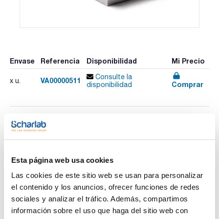
Envase
Referencia
Disponibilidad
Mi Precio
Consulte la
VA00000511
x u.
Comprar
disponibilidad
Imprimir ficha de
producto
Características
Descripción : Bloque de aluminio para 6 tubos de fondo
Esta página web usa cookies
redondo de 6 mm + 5 tubos de fondo redondo de 12-13 mm
+ 3 tubos de fondo redondo de 25 mm.
Las cookies de este sitio web se usan para personalizar
Dimensiones pocillo (ØxPr., mm) : 8,3/13,9/26,2x48,4
Ver más
Pack (u.) : 1
el contenido y los anuncios, ofrecer funciones de redes
sociales y analizar el tráfico. Además, compartimos
El termorreactor ECODryBlock modular y digital está
diseñado para garantizar un calentamiento preciso, uniforme
información sobre el uso que haga del sitio web con
y controlado de las muestras en diversas aplicaciones de