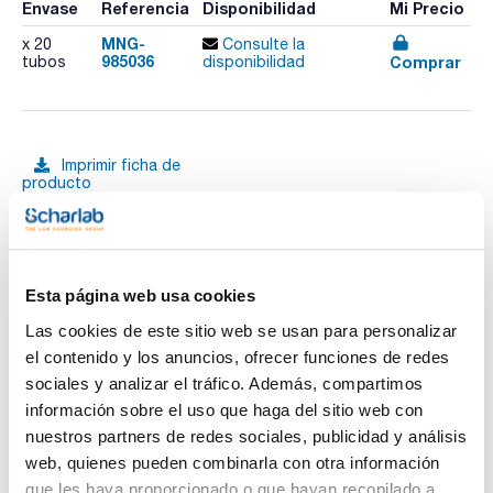
Envase
Referencia
Disponibilidad
Mi Precio
MNG-
x 20
Consulte la
985036
Comprar
tubos
disponibilidad
Imprimir ficha de
producto
Características
Test : DQO LR 150 (ISO 15705)
Rango de medida : 3-150 mg/L O2
Nº de Test : 20
Caducidad (años) : 1
Ver más
Método : Dicromato de potasio
Esta página web usa cookies
GHS : Sí
Pack (u.) : 20 tubos
Las cookies de este sitio web se usan para personalizar
Los tests en tubos NANOCOLOR® para el análisis
el contenido y los anuncios, ofrecer funciones de redes
fotométrico convencen por su uso sencillo, y constituyen, la
sociales y analizar el tráfico. Además, compartimos
Documentación técnica
primera opción para los análisis rutinarios, automonitoreo y
análisis de procesos. Gracias a los reactivos exactamente
información sobre el uso que haga del sitio web con
predosificados en tubos con un diámetro de 16 mm así
TDS / Ficha técnica
COA
nuestros partners de redes sociales, publicidad y análisis
como reactivos adicionales predosificados de forma precisa
se alcanzan resultados de máxima exactitud y fiabilidad.
web, quienes pueden combinarla con otra información
Regístrate para
Regístrate para
Todos los tests se encuentran programados en los
descargas
descargas
que les haya proporcionado o que hayan recopilado a