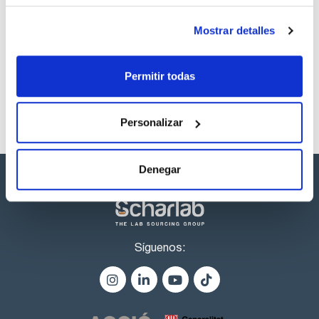
microtubos o microplacas
- Soporte del tubo tiene la capacidad para dos tubos o para
el adaptador opcional de 8 canales
Los productos marcados con esta imagen son
Mostrar detalles
- Dim. AnxAlxPr (mm): 160x340x210
productos marca Scharlau habitualmente en stock,
- Peso (kg): 1,7
listos para una entrega inmediata.
Especificaciones modelo FTA-2i:
Permitir todas
- Sensor de nivel de líquido con apagado automático e
indicación de alarma sonora
- Matraz trampa de polipropileno autoclavable de 2 l para la
recogida de aspirado de matraces de reacción o microplacas
Personalizar
- Soporte de tubos convenientemente ubicado en el lado
derecho, con capacidad para dos tubos de 1,5-2 ml
- El control de regulación de vacío permite al usuario
seleccionar suavemente una velocidad de aspiración
Denegar
preferible
- Protección contra desbordamiento: el motor se detiene,
señal luminosa y sonora
- Dim. AnxAlxPr (mm): 185x390x290
- Peso (kg): 1,85
Síguenos: