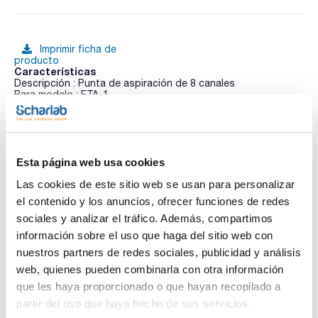
Imprimir ficha de
producto
Características
Descripción : Punta de aspiración de 8 canales
Para modelo : FTA-1
Pack (u.) : 1
Ver más
Los aspiradores con matraz trampa FTA-1 y FTA-2i están
diseñados para la aspiración o eliminación de cualquier
alcohol o tampón restante de las paredes del tubo de
microensayo durante la purificación de ADN/ARN y otras
Esta página web usa cookies
técnicas de reprecipitación de macromoléculas. Pequeños,
compactos y fáciles de usar. Todo en uno con la bomba
Las cookies de este sitio web se usan para personalizar
Documentación técnica
integrada. Perfectos para volúmenes de aspiración
el contenido y los anuncios, ofrecer funciones de redes
pequeños. Equipado con filtro microbiológico hidrofóbico
que elimina el riesgo de contaminación del matraz trampa
sociales y analizar el tráfico. Además, compartimos
TDS / Ficha técnica
COA
(eficiencia hasta 99,9%, retiene partículas mayores a 0,0027
información sobre el uso que haga del sitio web con
micrones). El microcompresor incorporado crea una presión
Regístrate para
Regístrate para
negativa en el matraz trampa para eliminar el líquido de los
nuestros partners de redes sociales, publicidad y análisis
descargas
descargas
microtubos. El tubo de polietileno conecta la punta
SDS/ Hoja de seguridad
web, quienes pueden combinarla con otra información
colectora al matraz trampa.
que les haya proporcionado o que hayan recopilado a
Regístrate para
Especificaciones modelo FTA-1:
descargas
partir del uso que haya hecho de sus servicios.
- Matraz trampa de 1 l para la recogida de aspirado de