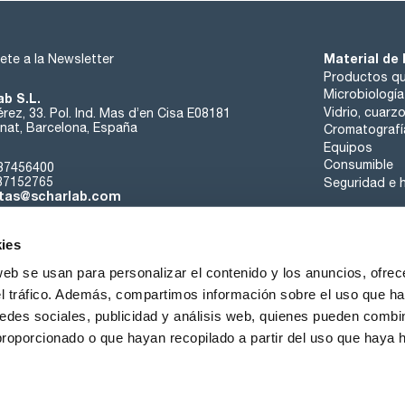
Material de 
ete a la Newsletter
Productos qu
Microbiología
ab S.L.
Vidrio, cuarz
rez, 33. Pol. Ind. Mas d’en Cisa E08181
at, Barcelona, España
Cromatografí
Equipos
Consumible
37456400
37152765
Seguridad e h
tas@scharlab.com
ies
web se usan para personalizar el contenido y los anuncios, ofrec
el tráfico. Además, compartimos información sobre el uso que ha
edes sociales, publicidad y análisis web, quienes pueden combin
nosotros
Eventos
Contacta
Noticias
Trabaja con nos
proporcionado o que hayan recopilado a partir del uso que haya
iciones de venta
Política de cookies
Política de privacidad