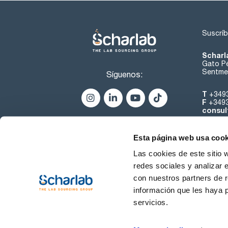
Suscríb
Scharl
Gato Pé
Sentmen
Síguenos:
T
+349
F
+349
consul
Esta página web usa cook
Las cookies de este sitio 
redes sociales y analizar 
con nuestros partners de r
Sobre 
información que les haya 
servicios.
Condiciones de uso
Cond