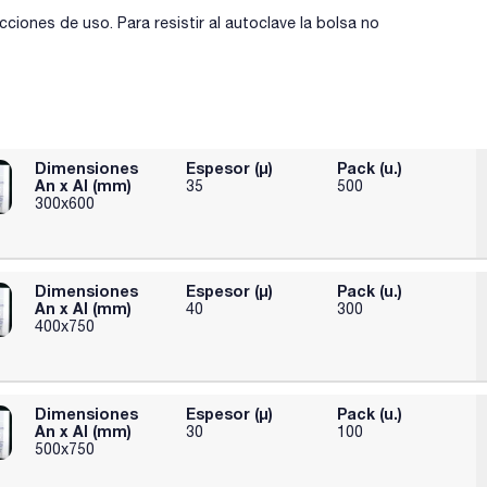
ciones de uso. Para resistir al autoclave la bolsa no
Dimensiones
Espesor (µ)
Pack (u.)
An x Al (mm)
35
500
300x600
Dimensiones
Espesor (µ)
Pack (u.)
An x Al (mm)
40
300
400x750
Dimensiones
Espesor (µ)
Pack (u.)
An x Al (mm)
30
100
500x750