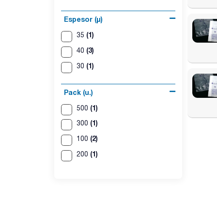
Espesor (µ)
(1)
35
(3)
40
(1)
30
Pack (u.)
(1)
500
(1)
300
(2)
100
(1)
200