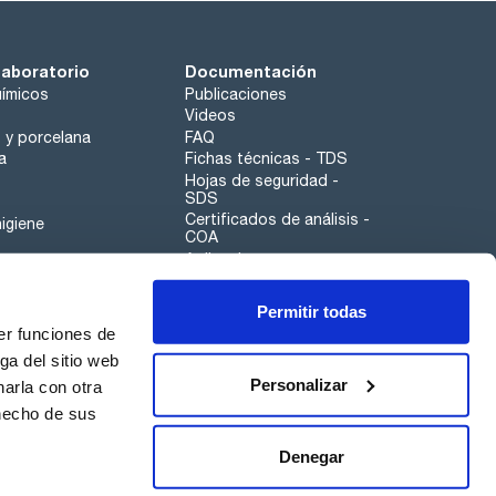
laboratorio
Documentación
ímicos
Publicaciones
Videos
o y porcelana
FAQ
a
Fichas técnicas - TDS
Hojas de seguridad -
SDS
Certificados de análisis -
igiene
COA
Aplicaciones
Tabla Periódica
Permitir todas
Scharlau leathergoods
er funciones de
Canal de denuncias
ga del sitio web
Personalizar
arla con otra
otros
 hecho de sus
Calidad
Sostenibilidad
Denegar