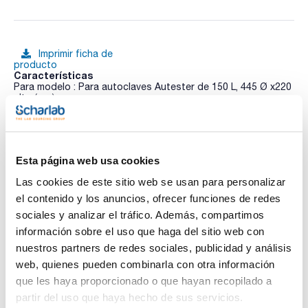
Imprimir ficha de
producto
Características
Para modelo : Para autoclaves Autester de 150 L, 445 Ø x220
alto (mm)
Pack (u.) : 1
Ver más
Para autoclaves verticales. Disponibles los bastidores para
compartimentar los cestillos.
Esta página web usa cookies
Las cookies de este sitio web se usan para personalizar
Documentación técnica
el contenido y los anuncios, ofrecer funciones de redes
sociales y analizar el tráfico. Además, compartimos
TDS / Ficha técnica
COA
información sobre el uso que haga del sitio web con
Regístrate para
Regístrate para
nuestros partners de redes sociales, publicidad y análisis
descargas
descargas
web, quienes pueden combinarla con otra información
SDS/ Hoja de seguridad
que les haya proporcionado o que hayan recopilado a
Regístrate para
partir del uso que haya hecho de sus servicios.
descargas