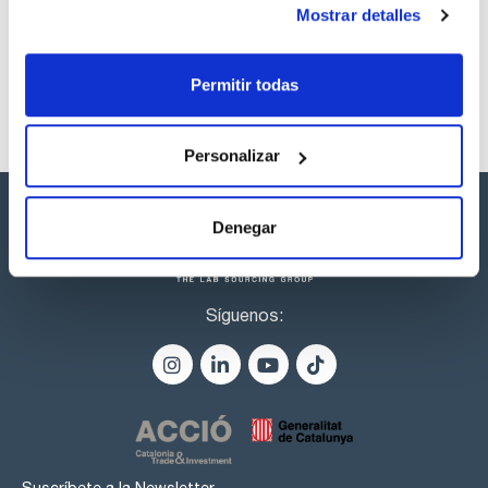
0194002417
Comprar
x u.
Mostrar detalles
Disponibilidad
Ver stock
Permitir todas
Personalizar
Denegar
Síguenos: