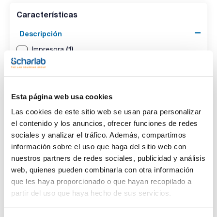
Características
Descripción
(1)
Impresora
Pack (u.)
(1)
1
Esta página web usa cookies
Las cookies de este sitio web se usan para personalizar
el contenido y los anuncios, ofrecer funciones de redes
sociales y analizar el tráfico. Además, compartimos
información sobre el uso que haga del sitio web con
nuestros partners de redes sociales, publicidad y análisis
web, quienes pueden combinarla con otra información
que les haya proporcionado o que hayan recopilado a
Descripción
Pack (u.)
partir del uso que haya hecho de sus servicios.
Impresora
1
Referencia
Envase
Precio