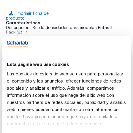
Imprimir ficha de
producto
Características
Descripción : Kit de densidades para modelos Entris II
Pack (u.) : 1
Accesorios para balanzas ENTRIS II, PRACTUM, QUINTIX,
Ver más
SECURA y CUBIS II
Esta página web usa cookies
Documentación técnica
Las cookies de este sitio web se usan para personalizar
el contenido y los anuncios, ofrecer funciones de redes
TDS / Ficha técnica
COA
sociales y analizar el tráfico. Además, compartimos
información sobre el uso que haga del sitio web con
Regístrate para
Regístrate para
descargas
descargas
nuestros partners de redes sociales, publicidad y análisis
SDS/ Hoja de seguridad
web, quienes pueden combinarla con otra información
Regístrate para
que les haya proporcionado o que hayan recopilado a
descargas
partir del uso que haya hecho de sus servicios.