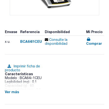
Envase
Referencia
Disponibilidad
Mi Precio
Consulte la
BCA64I1CEU
x u.
Comprar
disponibilidad
Imprimir ficha de
producto
Características
Modelo : BCA64i-1CEU
Legibilidad (mg) : 0,1
Capacidad (g) : 60
Repetibilidad (mg) : 0,1
Ver más
Tiempo de estabilización (s) : <=1,5
Diámetro placa (mm) : 90
Altura cámara (mm) : 240
Dimensiones An x Al x Pr (mm) : 219x345x317