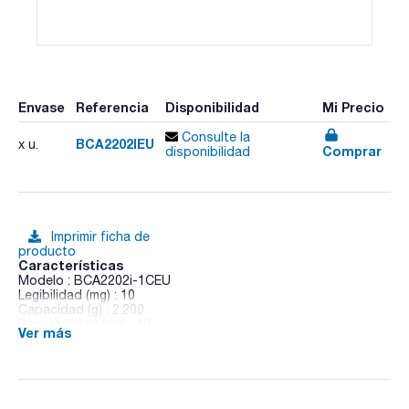
Envase
Referencia
Disponibilidad
Mi Precio
Consulte la
BCA2202IEU
x u.
Comprar
disponibilidad
Imprimir ficha de
producto
Características
Modelo : BCA2202i-1CEU
Legibilidad (mg) : 10
Capacidad (g) : 2.200
Repetibilidad (mg) : 10
Ver más
Tiempo de estabilización (s) : <=0,9
Tamaño de plato (mm) : 182x182
Altura cámara (mm) : -
Dimensiones An x Al x Pr (mm) : 219x94x317
Pack (u.) : 1