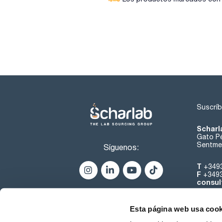
Suscríb
Scharl
Gato Pé
Sentmen
Síguenos:
T
+349
F
+349
consul
Esta página web usa cook