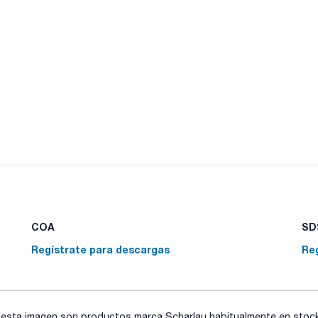
COA
SDS
Regístrate para descargas
Re
sta imagen son productos marca Scharlau habitualmente en stock, 