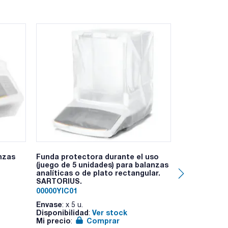
ania incluyen prestaciones increíbles.
 cuando detecta variaciones de temperatura o
xcel o Word) sin necesidad de adquirir un
 manipulación
ímica
anzadas como la estadística, el pesaje de
 de la muestra, ID del lote, ID de la balanza
nzas
Funda protectora durante el uso
Dispositivo 
(juego de 5 unidades) para balanzas
Lock”
analíticas o de plato rectangular.
SART-YKL01
SARTORIUS.
Envase
: x u.
00000YIC01
Disponibilid
Envase
Mi precio
: x 5 u.
:
Disponibilidad
Ver stock
:
Mi precio
Comprar
: