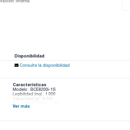
ración: Interna
Disponibilidad
Consulte la disponibilidad
Características
Modelo : BCE8200i-1S
Legibilidad (mg) : 1.000
Capacidad (g) : 8.200
Repetibilidad (mg) : 1.000
Ver más
Tiempo de estabilización (s) : <=0,9
Tamaño de plato (mm) : 182x182
Altura cámara (mm) : -
Dimensiones An x Al x Pr (mm) : 219x317x94
Calibración : Interna