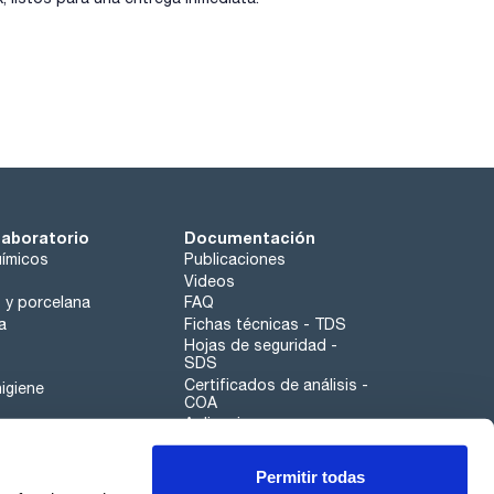
laboratorio
Documentación
ímicos
Publicaciones
Videos
o y porcelana
FAQ
a
Fichas técnicas - TDS
Hojas de seguridad -
SDS
Certificados de análisis -
igiene
COA
Aplicaciones
Tabla Periódica
Permitir todas
Scharlau leathergoods