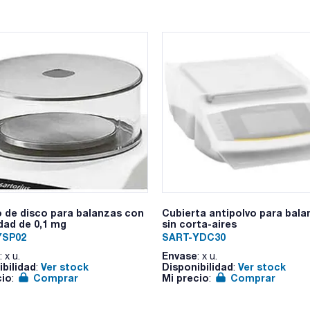
Pack (u.) : 1
Las nuevas balanzas ENTRIS® II Essential fabricadas en Alem
Nuevo Visor LED táctil
Función ISOCAL: ajuste y calibración totalmente automática
después de un intervalo de tiempo sin funcionamiento
Salida de datos incluidas: RS232 de 9 pin y USB-C
Función PC Direct: comunicación directa con un ordenador (E
software adicional
Bloqueo del Menú principal mediante contraseña y contra la
Nuevo material de la carcasa para la más alta resistencia qu
12 aplicaciones integradas de serie entre ellas funciones av
componentes y el pesaje de control
Permite 3 identificaciones alfanuméricas como por ejemplo: ID
Existen 3 Versiones:
- Modelos con Calibración interna e ISOCAL
- Modelos con Calibración Externa
- Modelos Verificados o con aprobación de modelo
 de disco para balanzas con
Cubierta antipolvo para bala
idad de 0,1 mg
sin corta-aires
YSP02
SART-YDC30
Envase
: x u.
: x u.
ibilidad
Ver stock
Disponibilidad
Ver stock
:
:
cio
Comprar
Mi precio
Comprar
:
: