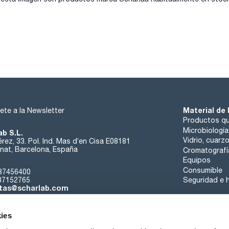
Material de 
ete a la Newsletter
Productos qu
Microbiología
ab S.L.
Vidrio, cuarz
rez, 33. Pol. Ind. Mas d’en Cisa E08181
at, Barcelona, España
Cromatografí
Equipos
Consumible
37456400
37152765
Seguridad e h
tas@scharlab.com
ies