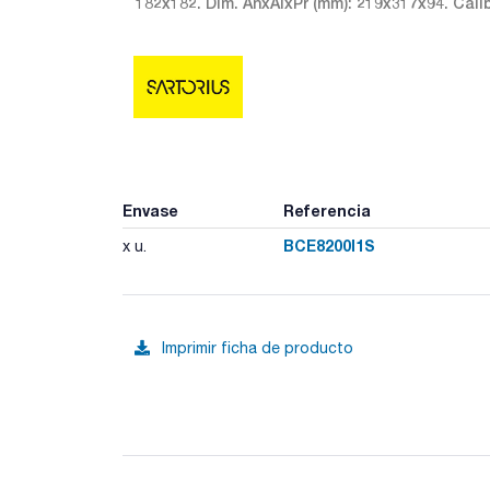
182x182. Dim. AnxAlxPr (mm): 219x317x94. Calib
Envase
Referencia
BCE8200I1S
x u.
Imprimir ficha de producto