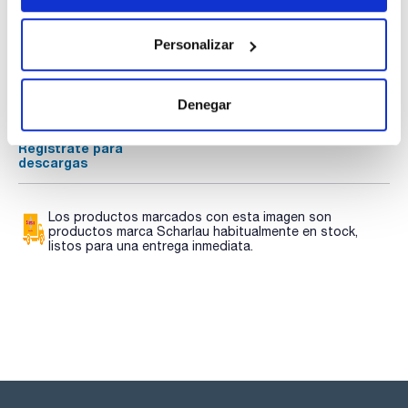
solicitarse en el mismo pedido de la balanza, no se
suministrará posteriormente.
Documentación técnica
En los modelos con opción de verificación debe solicitarse
Personalizar
también en el mismo pedido de la balanza.
TDS / Ficha técnica
COA
Regístrate para
Regístrate para
Denegar
descargas
descargas
SDS/ Hoja de seguridad
Regístrate para
descargas
Los productos marcados con esta imagen son
productos marca Scharlau habitualmente en stock,
listos para una entrega inmediata.