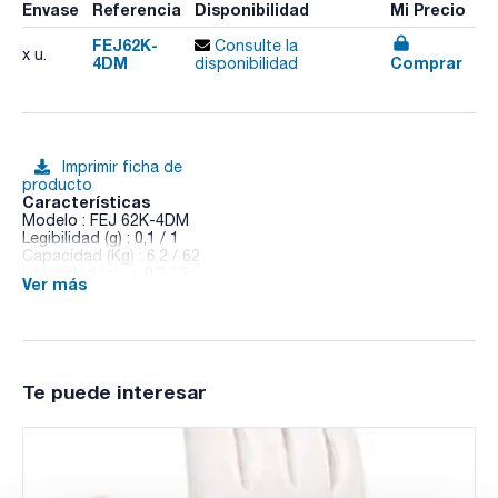
Envase
Referencia
Disponibilidad
Mi Precio
FEJ62K-
Consulte la
x u.
4DM
Comprar
disponibilidad
Imprimir ficha de
producto
Características
Modelo : FEJ 62K-4DM
Legibilidad (g) : 0,1 / 1
Capacidad (Kg) : 6,2 / 62
Linealidad (g) : ± 0,3 / 3
Ver más
Carga mínima (g) : 5
Calibración : Interna
Certificado DAkkS : 315963-129
Valor de verificación (g) : 1
Opción de verificación : 315965-218
Pack (u.) : 1
Te puede interesar
Las balanzas de precisión KERN® FEJ y FES están
diseñadas para alta carga con gestión de usuarios protegida
por contraseña, opcionalmente con homologación.
Características:
- Sólo KERN® FEJ: Ajuste automático interno, alta precisión