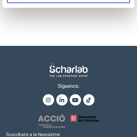
Excepción balanzas analíticas (lectura d <= 0,1mg): Se
listos para una entrega inmediata.
recomiendan las pesas de control E1. Según los requisitos
de seguridad, puede ser suficiente con pesas de control E2
con certificado de calibración DAkkS.
La pesa adecuada para calibrar cada modelo de balanza
Kern viene indicada en el correspondiente manual de
instrucciones.
Las pesas se suministran sin certificado, si se requiere, debe
solicitarlo al pasar pedido de la pesa (no se suministrará
posteriormente).
Síguenos:
Suscríbete a la Newsletter