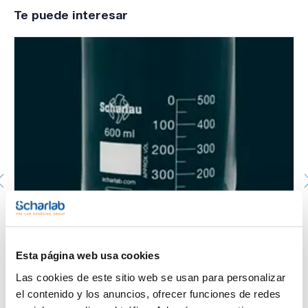
Te puede interesar
Vaso de precipitado, forma baja, graduado, vidrio
borosilicato DIN 12331. SCHARLAU. Capacidad (ml): 600.
Ø (mm): 90. Altura (mm): 125
1033510112
Esta página web usa cookies
Envase
: x 10 u.
Las cookies de este sitio web se usan para personalizar
Disponibilidad
Ver stock
:
Mi precio
Comprar
:
el contenido y los anuncios, ofrecer funciones de redes