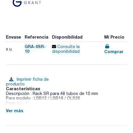
Envase
Referencia
Disponibilidad
Mi Precio
GRA-0SR-
Consulte la
x u.
10
Comprar
disponibilidad
Imprimir ficha de
producto
Características
Descripción : Rack SR para 48 tubos de 10 mm
Para modelo : LSB12 / LSB18 / OLS26
Pack (u.) : 1
Ver más
Accesorios para baños de agua con agitación Aqua Pro