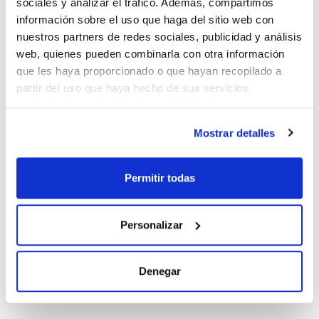
sociales y analizar el tráfico. Además, compartimos
información sobre el uso que haga del sitio web con
nuestros partners de redes sociales, publicidad y análisis
web, quienes pueden combinarla con otra información
que les haya proporcionado o que hayan recopilado a
Documentación técnica
partir del uso que haya hecho de sus servicios.
TDS / Ficha técnica
COA
Regístrate para
Regístrate para
Mostrar detalles
descargas
descargas
SDS/ Hoja de seguridad
Regístrate para
Permitir todas
descargas
Personalizar
Los productos marcados con esta imagen son
productos marca Scharlau habitualmente en stock,
listos para una entrega inmediata.
Denegar