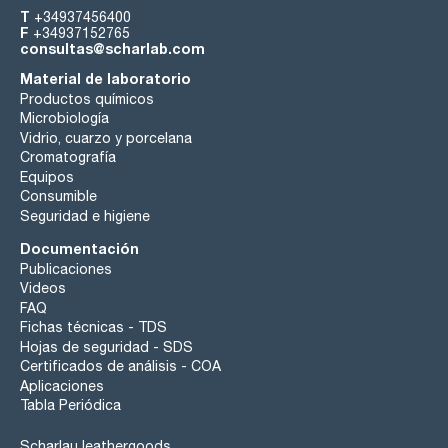
T
+34937456400
F
+34937152765
consultas@scharlab.com
Material de laboratorio
Productos químicos
Microbiología
Vidrio, cuarzo y porcelana
Cromatografía
Equipos
Consumible
Seguridad e higiene
Documentación
Publicaciones
Videos
FAQ
Fichas técnicas - TDS
Hojas de seguridad - SDS
Certificados de análisis - COA
Aplicaciones
Tabla Periódica
Scharlau leathergoods