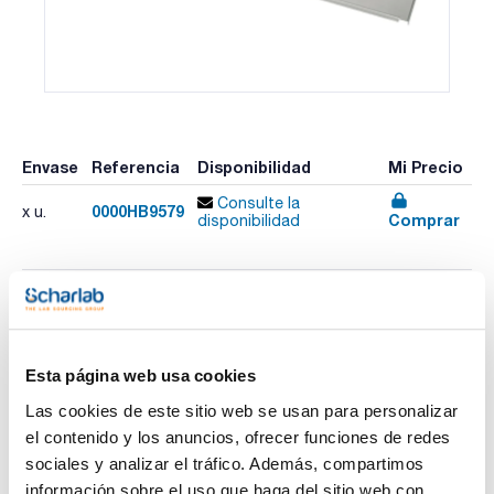
Envase
Referencia
Disponibilidad
Mi Precio
Consulte la
0000HB9579
x u.
Comprar
disponibilidad
Imprimir ficha de
producto
Características
Esta página web usa cookies
Descripción : Tapa de baño de una pieza para modelo 118A
Pack (u.) : 1
Las cookies de este sitio web se usan para personalizar
Accesorios para baños termostáticos abiertos
el contenido y los anuncios, ofrecer funciones de redes
Ver más
sociales y analizar el tráfico. Además, compartimos
información sobre el uso que haga del sitio web con