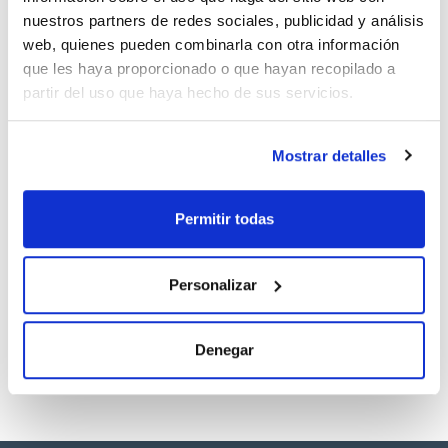
nuestros partners de redes sociales, publicidad y análisis
web, quienes pueden combinarla con otra información
Documentación técnica
que les haya proporcionado o que hayan recopilado a
TDS / Ficha técnica
COA
partir del uso que haya hecho de sus servicios.
Regístrate para
Regístrate para
descargas
descargas
SDS/ Hoja de seguridad
Mostrar detalles
Regístrate para
descargas
Permitir todas
Los productos marcados con esta imagen son
productos marca Scharlau habitualmente en stock,
Personalizar
listos para una entrega inmediata.
Denegar