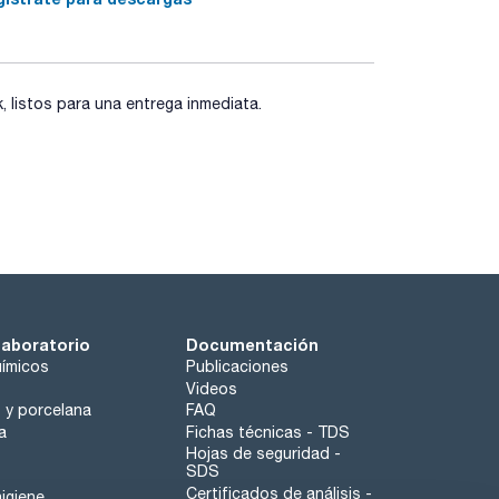
listos para una entrega inmediata.
laboratorio
Documentación
ímicos
Publicaciones
Videos
o y porcelana
FAQ
a
Fichas técnicas - TDS
Hojas de seguridad -
SDS
Certificados de análisis -
igiene