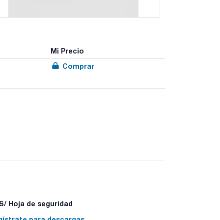
Mi Precio
Comprar
 tapa para la limpieza con productos químicos
/ Hoja de seguridad
gístrate para descargas