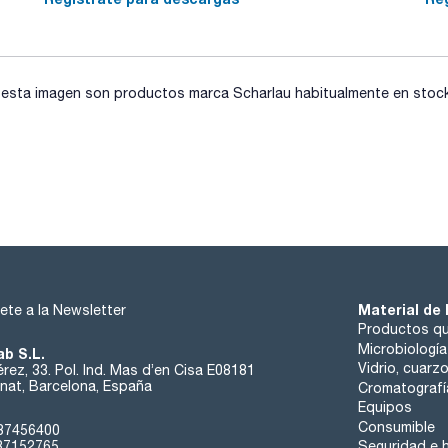
sta imagen son productos marca Scharlau habitualmente en stock, 
Material de 
ete a la Newsletter
Productos qu
Microbiología
ab S.L.
Vidrio, cuarz
rez, 33. Pol. Ind. Mas d’en Cisa E08181
at, Barcelona, España
Cromatografí
Equipos
Consumible
37456400
37152765
Seguridad e h