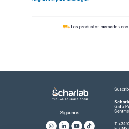
Los productos marcados con e
Suscríb
Scharl
Gato Pé
Sentmen
Síguenos:
T
+349
F
+349