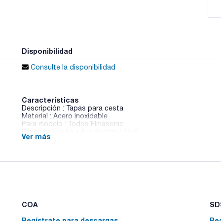
Disponibilidad
Consulte la disponibilidad
Características
Descripción : Tapas para cesta
Material : Acero inoxidable
Para modelo : Todos Elmasonic
Dimensiones An x Al x Pr (mm) : 64x2
Ver más
Pack (u.) : 1
Disponibles cubas de inserción resistentes a los ácidos con
agresivos a consultar.
COA
SDS
Regístrate para descargas
Re