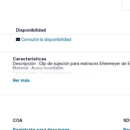
Disponibilidad
Consulte la disponibilidad
Características
Descripción : Clip de sujeción para matraces Erlenmeyer de 
Material : Acero inoxidable
Para modelo : Todos Elmasonic
Dimensiones An x Al x Pr (mm) : 110x85x110
Ver más
Pack (u.) : 1
Disponibles cubas de inserción resistentes a los ácidos con
agresivos a consultar.
COA
SDS
Regístrate para descargas
Re