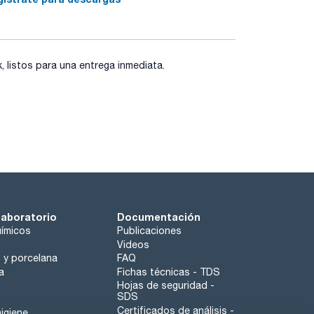
listos para una entrega inmediata.
laboratorio
Documentación
ímicos
Publicaciones
Videos
o y porcelana
FAQ
a
Fichas técnicas - TDS
Hojas de seguridad -
SDS
Certificados de análisis -
igiene