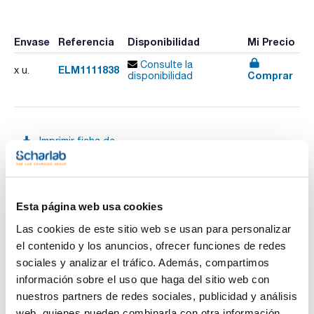
Envase
Referencia
Disponibilidad
Mi Precio
Consulte la
ELM1111838
x u.
Comprar
disponibilidad
Imprimir ficha de
producto
Características
Descripción : Cesta modular con orificios de bayoneta en la
base para el montaje de soportes y aberturas cuadradas en
las paredes laterales para montar soportes de silicona
Esta página web usa cookies
Material : Acero inoxidable con asas de plástico
Ver más
Para modelo : Elmasonic 80
Las cookies de este sitio web se usan para personalizar
Dimensiones An x Al x Pr (mm) : 455x55x105
Pack (u.) : 1
el contenido y los anuncios, ofrecer funciones de redes
sociales y analizar el tráfico. Además, compartimos
Disponibles cubas de inserción resistentes a los ácidos con
tapa para la limpieza con productos químicos agresivos a
información sobre el uso que haga del sitio web con
Documentación técnica
consultar.
nuestros partners de redes sociales, publicidad y análisis
TDS / Ficha técnica
COA
web, quienes pueden combinarla con otra información