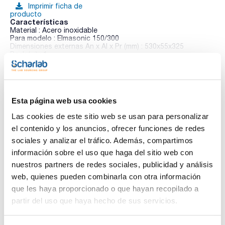
Imprimir ficha de
producto
Características
Material : Acero inoxidable
Para modelo : Elmasonic 150/300
Dimensiones externas An x Al x Pr (mm) : 530x55x325
Pack (u.) : 1
Ver más
Disponibles cubas de inserción resistentes a los ácidos con
tapa para la limpieza con productos químicos agresivos a
consultar.
Esta página web usa cookies
Documentación técnica
Las cookies de este sitio web se usan para personalizar
TDS / Ficha técnica
COA
el contenido y los anuncios, ofrecer funciones de redes
sociales y analizar el tráfico. Además, compartimos
Regístrate para
Regístrate para
descargas
descargas
información sobre el uso que haga del sitio web con
SDS/ Hoja de seguridad
nuestros partners de redes sociales, publicidad y análisis
Regístrate para
web, quienes pueden combinarla con otra información
descargas
que les haya proporcionado o que hayan recopilado a
partir del uso que haya hecho de sus servicios.
Los productos marcados con esta imagen son
productos marca Scharlau habitualmente en stock,