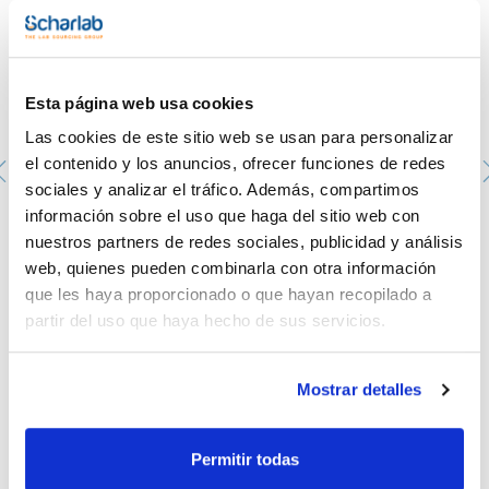
- Incluyen tapa, cestillo y zona externa de soporte para las
muestras
- Los modelos WB PUMP incluyen bomba de recirculación
para asegurar una distribución más rápida y más uniforme de
la temperatura. La recirculación permite además un vaciado
Esta página web usa cookies
total del tanque
- Clase de seguridad 2
Las cookies de este sitio web se usan para personalizar
SERIE SB
el contenido y los anuncios, ofrecer funciones de redes
Soporte universal con muelles para la sujeción de diferentes
sociales y analizar el tráfico. Además, compartimos
tipos de matraces, erlenmeyers, vasos, tubos.
Sistema de vaciado mediante tubo con conector rápido.
información sobre el uso que haga del sitio web con
Fácil de desmontar para permitir su rápida limpieza.
Frascos ISO transparente, retrace code y doble escala
nuestros partners de redes sociales, publicidad y análisis
graduada. SCHARLAU. Cap. (ml): 250. Rosca ISO: GL45,
Características SERIE SB:
con tapón y anillo de vertido color azul
web, quienes pueden combinarla con otra información
- Velocidad agitador (rpm): 0-150
1033799006
que les haya proporcionado o que hayan recopilado a
- Amplitud del movimiento (mm): 30
Envase
: x 10 u.
partir del uso que haya hecho de sus servicios.
Disponibilidad
Ver stock
Voltaje todos los modelos: 230 V
:
Mi precio
Comprar
:
Mostrar detalles
Permitir todas