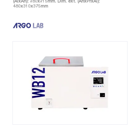
(AlxAn): 280x215mm. Dim. ext. (AnxPrxAl):
480x310x375mm