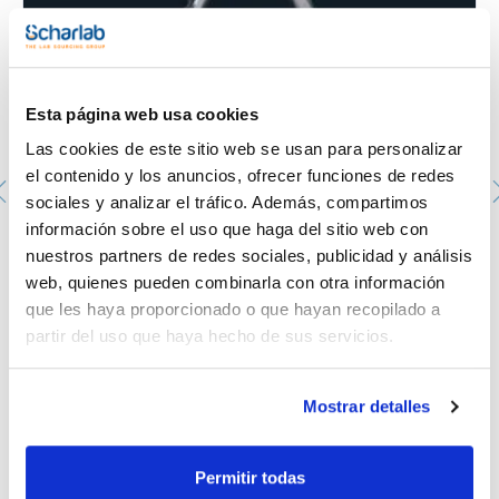
- Técnicas de regulación avanzadas.
- Interior y carcasa exterior de acero inoxidable de alta
calidad, resistente a la corrosión y fácil de limpiar.
- Incluye tapa tejadillo
- Amplia gama de accesorios: por ejemplo refrigerador Peltier,
tapa plana y tapa tejadillo, unidad de agitación, rejilla de
Esta página web usa cookies
fondo, gradillas...
- Voltaje: 230 V, 50/60 Hz
Las cookies de este sitio web se usan para personalizar
el contenido y los anuncios, ofrecer funciones de redes
sociales y analizar el tráfico. Además, compartimos
información sobre el uso que haga del sitio web con
Frascos ISO transparente, retrace code y doble escala
nuestros partners de redes sociales, publicidad y análisis
graduada. SCHARLAU. Cap. (ml): 250. Rosca ISO: GL45,
web, quienes pueden combinarla con otra información
con tapón y anillo de vertido color azul
1033799006
que les haya proporcionado o que hayan recopilado a
Envase
partir del uso que haya hecho de sus servicios.
: x 10 u.
Disponibilidad
Ver stock
:
Mi precio
Comprar
:
Mostrar detalles
Permitir todas