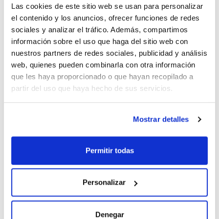
Las cookies de este sitio web se usan para personalizar
con tapón y anillo de vertido color azul
1033799006
el contenido y los anuncios, ofrecer funciones de redes
Envase
: x 10 u.
sociales y analizar el tráfico. Además, compartimos
Disponibilidad
Ver stock
:
información sobre el uso que haga del sitio web con
Mi precio
Comprar
:
nuestros partners de redes sociales, publicidad y análisis
web, quienes pueden combinarla con otra información
que les haya proporcionado o que hayan recopilado a
partir del uso que haya hecho de sus servicios.
Documentación técnica
Mostrar detalles
TDS / Ficha técnica
COA
Regístrate para
Regístrate para
Permitir todas
descargas
descargas
SDS/ Hoja de seguridad
Regístrate para
Personalizar
descargas
Los productos marcados con esta imagen son
Denegar