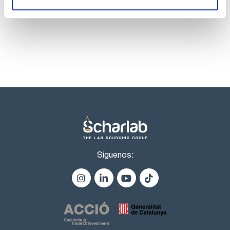
productos marca Scharlau habitualmente en stock,
listos para una entrega inmediata.
Síguenos: