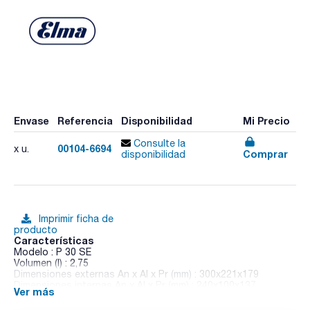
Envase
Referencia
Disponibilidad
Mi Precio
Consulte la
00104-6694
x u.
Comprar
disponibilidad
Imprimir ficha de
producto
Características
Modelo : P 30 SE
Volumen (l) : 2,75
Dimensiones externas An x Al x Pr (mm) : 300x221x179
Dimensiones internas An x Al x Pr (mm) : 240x100x137
Ver más
Potencia calefactora (W) : 200
Calefacción : Sí