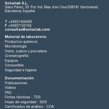
Scharlab S.L.
Gato Pérez, 33. Pol. Ind. Mas d’en Cisa E08181 Sentmenat,
Barcelona, España
T
+34937456400
F
+34937152765
consultas@scharlab.com
Material de laboratorio
Productos químicos
Microbiología
Vidrio, cuarzo y porcelana
Cromatografía
Equipos
Consumible
Seguridad e higiene
Documentación
Publicaciones
Videos
FAQ
Fichas técnicas - TDS
Hojas de seguridad - SDS
Certificados de análisis - COA