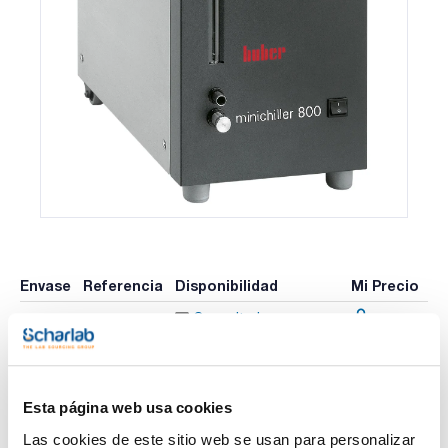
Envase
Referencia
Disponibilidad
Mi Precio
Consulte la
3079000198
x u.
Comprar
disponibilidad
Esta página web usa cookies
Imprimir ficha de
Las cookies de este sitio web se usan para personalizar
producto