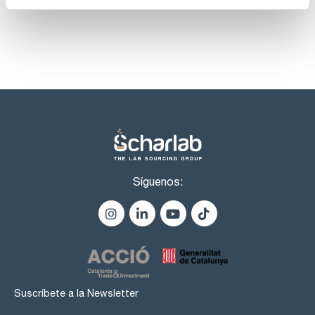
refrigerantes naturales.
El nuevo controlador OLÉ combina moderna tecnología con
un manejo sencillo y es adecuado para tareas rutinarias en
investigación e industria. Opcionalmente puede solicitarse
una conexión para sensor Pt100 para la indicación, no
regulación, de por ejemplo la temperatura de proceso (solo
disponible de fábrica con cargo adicional).
- Solución de refrigeración rentable y respetuosa con el
medio ambiente
- Elevado rendimiento
- Regulación precisa de la temperatura
- Construcción robusta de acero inoxidable
- Operación segura con funciones de advertencia
Síguenos:
- Llenado y vaciado fácil
- Indicación de nivel de llenado iluminado
- Pantalla OLED grande, brillante
- Manejo sencillo guiado por menú
- Interfaz USB y RS232
Conexión bomba: macho M16x1 (incluyen conector manguera
NW12)
Suscríbete a la Newsletter